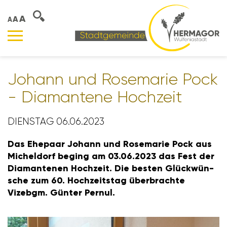
A
A
A
Johann und Rose­marie Pock
- Diaman­tene Hoch­zeit
DIENSTAG 06.06.2023
Das Ehepaar Johann und Rose­marie Pock aus
Michel­dorf beging am 03.06.2023 das Fest der
Diaman­tenen Hoch­zeit. Die besten Glück­wün­
sche zum 60. Hoch­zeitstag über­brachte
Vizebgm. Günter Pernul.