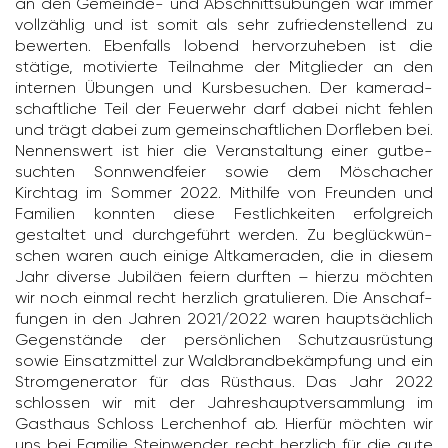
an den Gemeinde- und Abschnitts­übungen war immer
voll­zählig und ist somit als sehr zufrie­den­stel­lend zu
bewerten. Eben­falls lobend hervor­zu­heben ist die
stätige, moti­vierte Teil­nahme der Mitglieder an den
internen Übungen und Kurs­be­su­chen. Der kame­rad­
schaft­liche Teil der Feuer­wehr darf dabei nicht fehlen
und trägt dabei zum gemein­schaft­li­chen Dorf­leben bei.
Nennens­wert ist hier die Veran­stal­tung einer gutbe­
suchten Sonn­wend­feier sowie dem Möscha­cher
Kirchtag im Sommer 2022. Mithilfe von Freunden und
Fami­lien konnten diese Fest­lich­keiten erfolg­reich
gestaltet und durch­ge­führt werden. Zu beglück­wün­
schen waren auch einige Altka­me­raden, die in diesem
Jahr diverse Jubi­läen feiern durften – hierzu möchten
wir noch einmal recht herz­lich gratu­lieren. Die Anschaf­
fungen in den Jahren 2021/​2022 waren haupt­säch­lich
Gegen­stände der persön­li­chen Schutz­aus­rüs­tung
sowie Einsatz­mittel zur Wald­brand­be­kämp­fung und ein
Strom­ge­ne­rator für das Rüst­haus. Das Jahr 2022
schlossen wir mit der Jahres­haupt­ver­samm­lung im
Gast­haus Schloss Lerchenhof ab. Hierfür möchten wir
uns bei Familie Stein­wender recht herz­lich für die gute