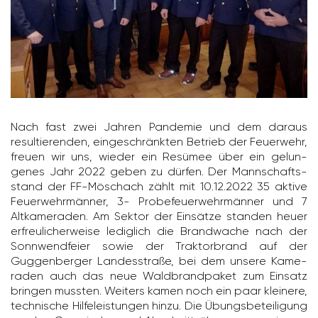
Nach fast zwei Jahren Pandemie und dem daraus
resul­tie­renden, einge­schränkten Betrieb der Feuer­wehr,
freuen wir uns, wieder ein Resümee über ein gelun­
genes Jahr 2022 geben zu dürfen. Der Mann­schafts­
stand der FF-Möschach zählt mit 10.12.2022 35 aktive
Feuer­wehr­männer, 3- Probe­feu­er­wehr­männer und 7
Altka­me­raden. Am Sektor der Einsätze standen heuer
erfreu­li­cher­weise ledig­lich die Brand­wache nach der
Sonn­wend­feier sowie der Trak­tor­brand auf der
Guggen­berger Landes­straße, bei dem unsere Kame­
raden auch das neue Wald­brand­paket zum Einsatz
bringen mussten. Weiters kamen noch ein paar klei­nere,
tech­ni­sche Hilfe­leis­tungen hinzu. Die Übungs­be­tei­li­gung