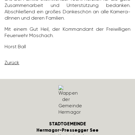
Zusam­men­ar­beit und Unter­stüt­zung bedanken.
Abschlie­ßend ein großes Danke­schön an alle Kame­ra­
dInnen und deren Fami­lien.
Mit einem Gut Heil, der Komman­dant der Frei­wil­ligen
Feuer­wehr Möschach.
Horst Ball
Zurück
STADTGEMEINDE
Hermagor-Pressegger See