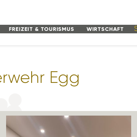
FREI­ZEIT & TOURISMUS
WIRT­SCHAFT
r­wehr Egg