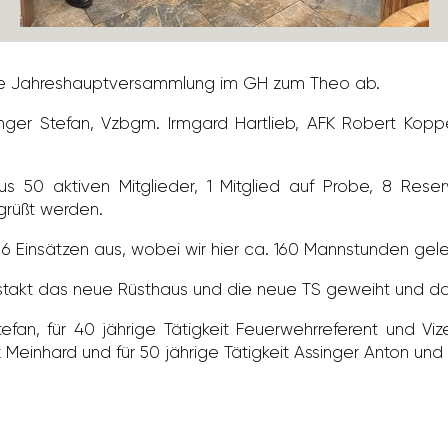
ie Jahres­haupt­ver­samm­lung im GH zum Theo ab.
ger Stefan, Vzbgm. Irmgard Hart­lieb, AFK Robert Koppen
 aus 50 aktiven Mitglieder, 1 Mitglied auf Probe, 8 Rese
grüßt werden.
 6 Einsätzen aus, wobei wir hier ca. 160 Mann­stunden gel
akt das neue Rüst­haus und die neue TS geweiht und das 
fan, für 40 jährige Tätig­keit Feuer­wehr­re­fe­rent und Vize
tz Mein­hard und für 50 jährige Tätig­keit Assinger Anton un