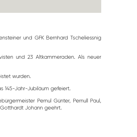
­steiner und GFK Bern­hard Tsche­liessnig
r­visten und 23 Altkam­meraden. Als neuer
eistet wurden.
145-Jahr-Jubi­läum gefeiert.
­bür­ger­meister Pernul Günter, Pernull Paul,
d Gott­hardt Johann geehrt.