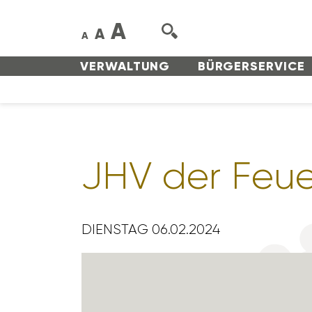
A
A
A
VERWAL­TUNG
BÜRGER­SERVICE
JHV der Feue
DIENSTAG 06.02.2024