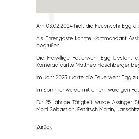
Am 03.02.2024 hielt die Feuer­wehr Egg d
Als Ehren­gäste konnte Komman­dant Assin
begrüßen.
Die Frei­wil­lige Feuer­wehr Egg besteht
Kamerad durfte Mattheo Flasch­berger be
Im Jahr 2023 rückte die Feuer­wehr Egg zu
Im Sommer wurde mit einem würdigen Fest
Für 25 jährige Tätig­keit wurde Assinger Ste
Mörtl Sebas­tian, Petritsch Martin, Janschi
Zurück