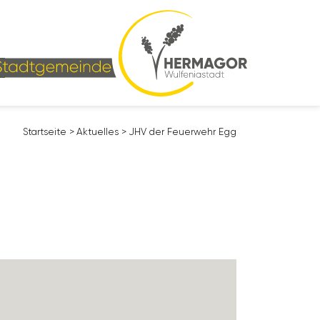
Start­seite
>
Aktu­elles
>
JHV der Feuer­wehr Egg