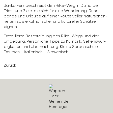
Janko Ferk beschreibt den Rilke-Weg in Duino bei
Triest und Ziele, die sich für eine Wande­rung, Rund­
gänge und Urlaube auf einer Route voller Natur­schön­
heiten sowie kuli­na­ri­scher und kultu­reller Schätze
eignen.
Detail­lierte Beschrei­bung des Rilke-Wegs und der
Umge­bung. Persön­liche Tipps zu Kuli­narik, Sehens­wür­
dig­keiten und Übernach­tung. Kleine Sprach­schule
Deutsch - Italie­nisch – Slowe­nisch
Zurück