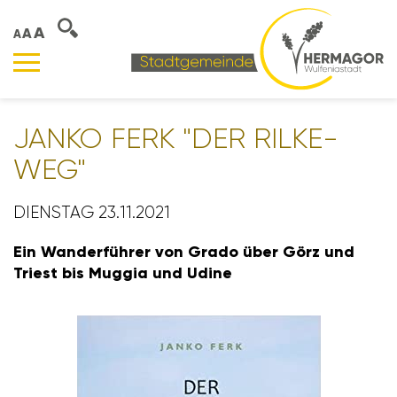
A
A
A
JANKO FERK "DER RILKE-
WEG"
DIENSTAG 23.11.2021
Ein Wander­führer von Grado über Görz und
Triest bis Muggia und Udine