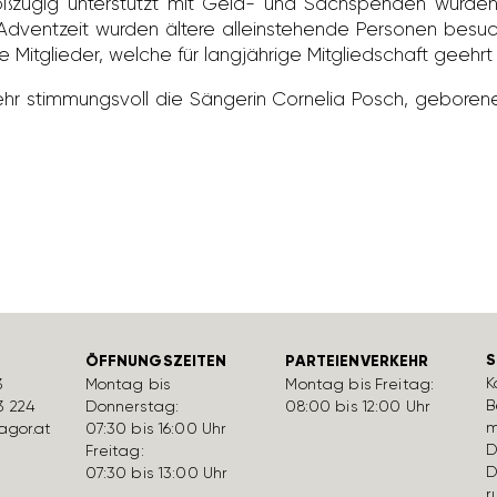
ß­zügig unter­stützt mit Geld- und Sach­spenden wurden uk
r Advent­zeit wurden ältere allein­ste­hende Personen bes
Mitglieder, welche für lang­jäh­rige Mitglied­schaft geehr
sehr stim­mungs­voll die Sängerin Cornelia Posch, gebo­r
S
ÖFFNUNGSZEITEN
PARTEIENVERKEHR
K
3
Montag bis
Montag bis Freitag:
B
3 224
Donnerstag:
08:00 bis 12:00 Uhr
m
gor.at
07:30 bis 16:00 Uhr
D
Freitag:
D
07:30 bis 13:00 Uhr
r