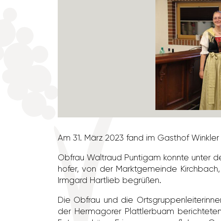
Am 31. März 2023 fand im Gasthof Winkler in
Obfrau Waltraud Puntigam konnte unter de
hofer, von der Markt­ge­meinde Kirch­ba
Irmgard Hart­lieb begrüßen.
Die Obfrau und die Orts­grup­pen­lei­te­ri
der Herma­gorer Platt­ler­buam berich­tete