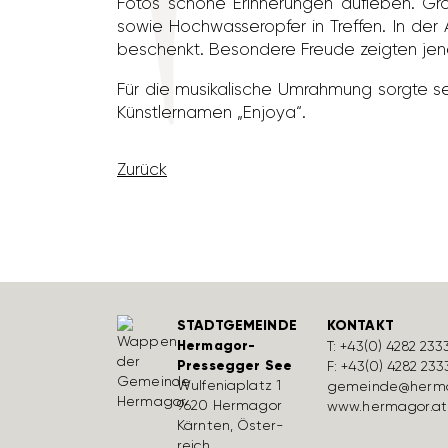
Fotos schöne Erin­ne­rungen aufleben. Gro
sowie Hoch­was­ser­opfer in Treffen. In de
beschenkt. Beson­dere Freude zeigten jene 
Für die musi­ka­li­sche Umrah­mung sorgte 
Künst­ler­namen „Enjoya“.
Zurück
STADTGEMEINDE
KONTAKT
Hermagor-
T:
+43(0) 4282 233
Pressegger See
F: +43(0) 4282 233
Wulfe­nia­platz 1
gemeinde@herma
9620 Hermagor
www.hermagor.at
Kärnten, Öster­
reich