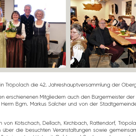
 Tröpo­lach die 42. Jahres­haupt­ver­samm­lung der Ober­gai
n erschie­nenen Mitglie­dern auch den Bürger­meister d
ch, Herrn Bgm. Markus Salcher und von der Stadt­ge­mei
nnen von Kötschach, Dellach, Kirch­bach, Ratten­dorf, Tröpo
n über die besuchten Veran­stal­tungen sowie gemein­same