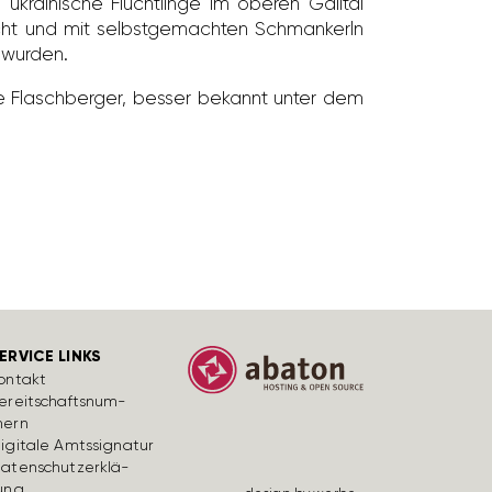
rai­ni­sche Flücht­linge im oberen Gailtal
ucht und mit selbst­ge­machten Schman­kerln
t wurden.
ene Flasch­berger, besser bekannt unter dem
ERVICE LINKS
ontakt
ereit­schafts­num­
ern
igi­tale Amts­si­gnatur
aten­schutz­er­klä­
ung