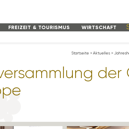
FREI­ZEIT & TOURISMUS
WIRT­SCHAFT
Start­seite
>
Aktu­elles
>
Jahres­h
ver­samm­lung der O
ppe