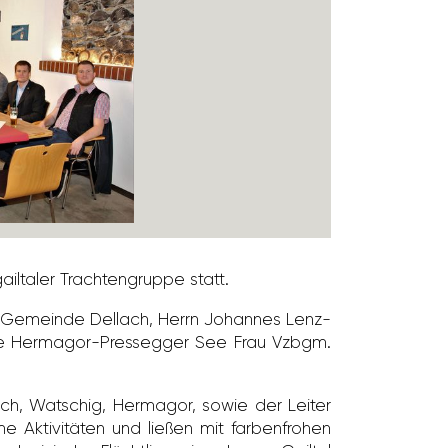
l­taler Trach­ten­gruppe statt.
er Gemeinde Dellach, Herrn Johannes Lenz­
nde Hermagor-Pres­segger See Frau Vzbgm.
­lach, Watschig, Hermagor, sowie der Leiter
 Akti­vi­täten und ließen mit farben­frohen