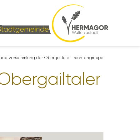
aupt­ver­samm­lung der Ober­gail­taler Trach­ten­gruppe
ber­gail­taler