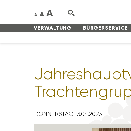
A
A
A
VERWAL­TUNG
BÜRGER­SERVICE
Jahres­haupt­
Trach­ten­gru
DONNERSTAG 13.04.2023