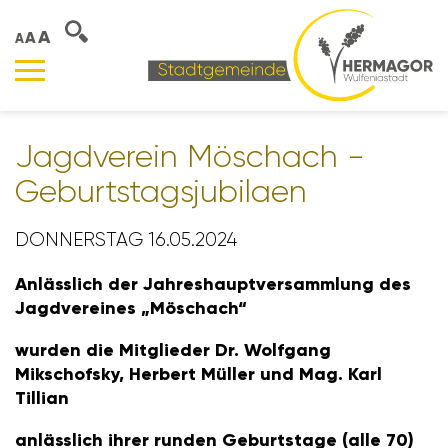
A
A
A
Jagd­verein Möschach -
Geburts­tags­ju­bi­laen
DONNERSTAG 16.05.2024
Anläss­lich der Jahres­haupt­ver­samm­lung des
Jagd­ver­eines „Möschach“
wurden die Mitglieder Dr. Wolf­gang
Mikschofsky, Herbert Müller und Mag. Karl
Tillian
anläss­lich ihrer runden Geburts­tage (alle 70)