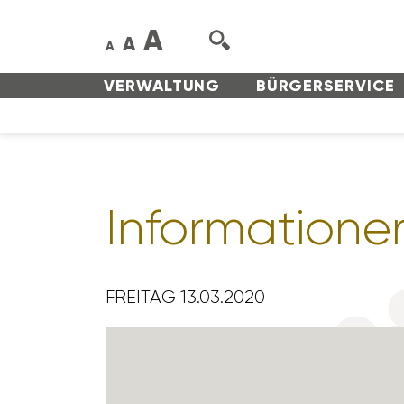
A
A
A
VERWAL­TUNG
BÜRGER­SERVICE
Infor­ma­tion
FREITAG 13.03.2020