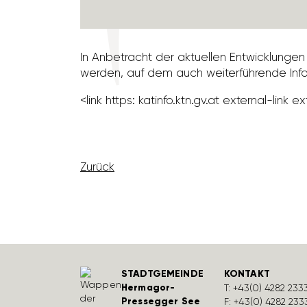
In Anbe­tracht der aktu­ellen Entwick­lun
werden, auf dem auch weiter­füh­rende Infor­
<link https: katinfo.ktn.gv.at external-link e
Zurück
STADTGEMEINDE
KONTAKT
Hermagor-
T:
+43(0) 4282 233
Pressegger See
F: +43(0) 4282 233