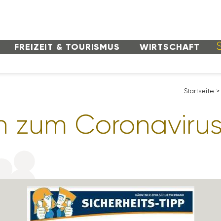
FREI­ZEIT & TOURISMUS
WIRT­SCHAFT
Start­seite
>
en zum Coro­na­vir