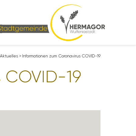
Aktu­elles
>
Infor­ma­tionen zum Coro­na­virus COVID-19
us COVID-19