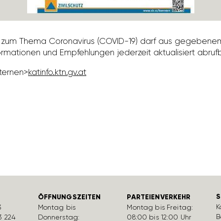
gen zum Thema Coro­na­virus (COVID-19) darf aus gege­bene
ma­tionen und Empfeh­lungen jeder­zeit aktua­li­siert abruf
xternen>
katinfo.ktn.gv.at
S
ÖFFNUNGSZEITEN
PARTEIENVERKEHR
K
3
Montag bis
Montag bis Freitag:
B
3 224
Donnerstag:
08:00 bis 12:00 Uhr