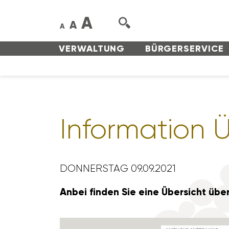
A
A
A
VERWAL­TUNG
BÜRGER­SERVICE
Infor­ma­tion
DONNERSTAG 09.09.2021
Anbei finden Sie eine Übersicht üb