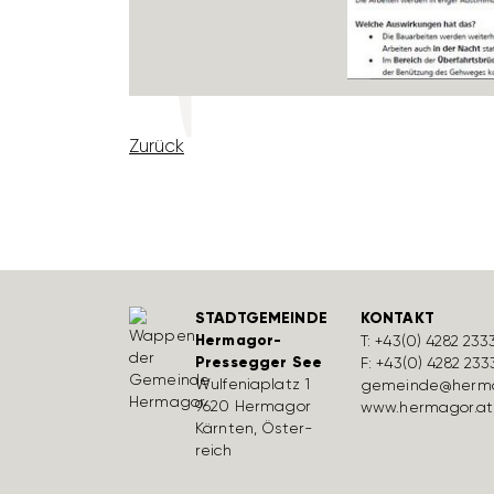
Zurück
STADTGEMEINDE
KONTAKT
Hermagor-
T:
+43(0) 4282 233
Pressegger See
F: +43(0) 4282 233
Wulfe­nia­platz 1
gemeinde@herma
9620 Hermagor
www.hermagor.at
Kärnten, Öster­
reich