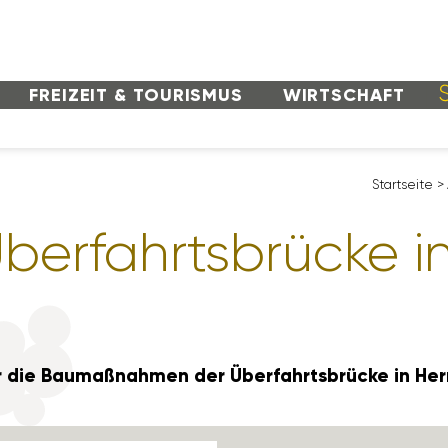
FREI­ZEIT & TOURISMUS
WIRT­SCHAFT
Start­seite
>
 Überfahrts­brücke
er die Baumaß­nahmen der Überfahrts­brücke in He