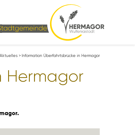
Aktu­elles
>
Infor­ma­tion Überfahrts­brücke in Hermagor
 in Hermagor
rmagor.