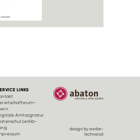
ERVICE LINKS
ontakt
ereit­schafts­num­
ern
igi­tale Amts­si­gnatur
aten­schutz­er­klä­
ung
design by werbe­
mpressum
lechner.at