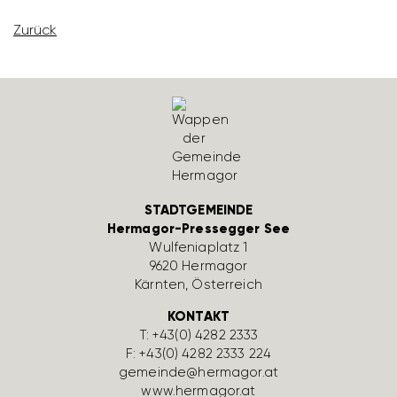
Zurück
STADTGEMEINDE
Hermagor-Pressegger See
Wulfe­nia­platz 1
9620 Hermagor
Kärnten, Öster­reich
KONTAKT
T:
+43(0) 4282 2333
F: +43(0) 4282 2333 224
gemeinde@hermagor.at
www.hermagor.at