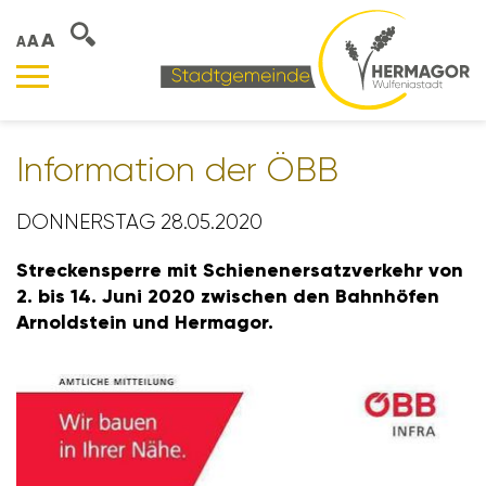
A
A
A
Infor­ma­tion der ÖBB
DONNERSTAG 28.05.2020
Stre­cken­sperre mit Schie­nen­er­satz­ver­kehr von
2. bis 14. Juni 2020 zwischen den Bahn­höfen
Arnold­stein und Hermagor.