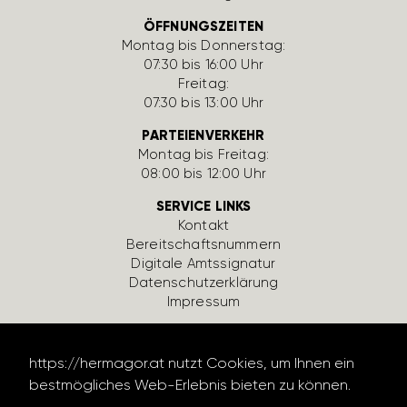
ÖFFNUNGSZEITEN
Montag bis Donnerstag:
07:30 bis 16:00 Uhr
Freitag:
07:30 bis 13:00 Uhr
PARTEIENVERKEHR
Montag bis Freitag:
08:00 bis 12:00 Uhr
SERVICE LINKS
Kontakt
Bereit­schafts­num­mern
Digi­tale Amts­si­gnatur
Daten­schutz­er­klä­rung
Impressum
https://hermagor.at nutzt Cookies, um Ihnen ein
bestmögliches Web-Erlebnis bieten zu können.