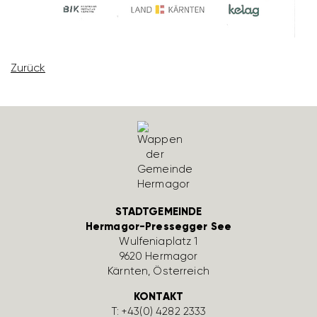
Zurück
STADTGEMEINDE
Hermagor-Pressegger See
Wulfe­nia­platz 1
9620 Hermagor
Kärnten, Öster­reich
KONTAKT
T:
+43(0) 4282 2333