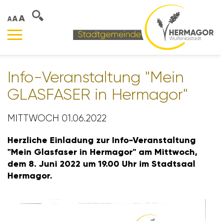
A
A
A
Info-Veran­stal­tung "Mein
GLAS­FASER in Hermagor"
MITTWOCH 01.06.2022
Herz­liche Einla­dung zur Info-Veran­stal­tung
"Mein Glas­faser in Hermagor" am Mitt­woch,
dem 8. Juni 2022 um 19.00 Uhr im Stadt­saal
Hermagor.