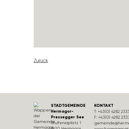
Zurück
STADTGEMEINDE
KONTAKT
Hermagor-
T:
+43(0) 4282 233
Pressegger See
F: +43(0) 4282 233
Wulfe­nia­platz 1
gemeinde@herma
9620 Hermagor
www.hermagor.at