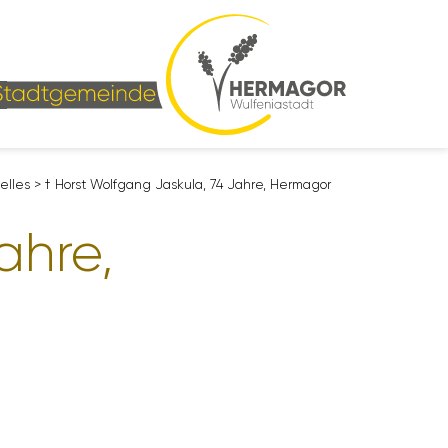
­elles
>
† Horst Wolf­gang Jaskula, 74 Jahre, Hermagor
ahre,