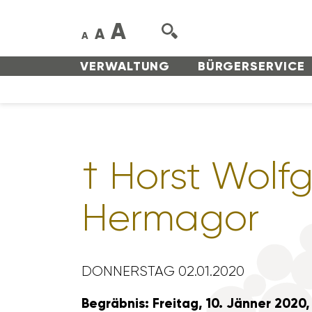
A
A
A
VERWAL­TUNG
BÜRGER­SERVICE
† Horst Wolf­
Hermagor
DONNERSTAG 02.01.2020
Begräbnis: Freitag, 10. Jänner 2020,