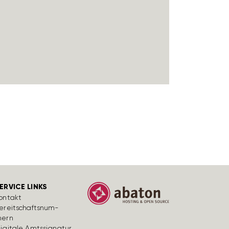
ERVICE LINKS
ontakt
ereit­schafts­num­
ern
igi­tale Amts­si­gnatur