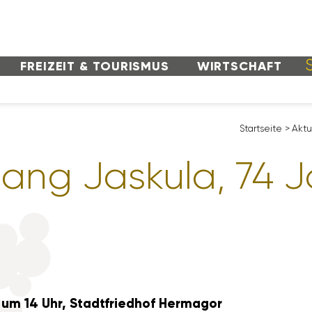
FREI­ZEIT & TOURISMUS
WIRT­SCHAFT
Start­seite
>
Aktu
gang Jaskula, 74 J
 um 14 Uhr, Stadt­friedhof Hermagor