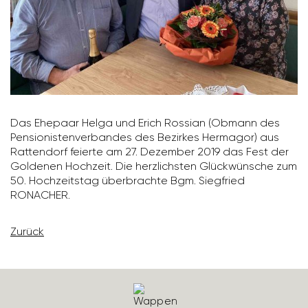
Das Ehepaar Helga und Erich Rossian (Obmann des
Pensio­nis­ten­ver­bandes des Bezirkes Hermagor) aus
Ratten­dorf feierte am 27. Dezember 2019 das Fest der
Goldenen Hoch­zeit. Die herz­lichsten Glück­wün­sche zum
50. Hoch­zeitstag über­brachte Bgm. Sieg­fried
RONACHER.
Zurück