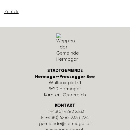
Zurück
STADTGEMEINDE
Hermagor-Pressegger See
Wulfe­nia­platz 1
9620 Hermagor
Kärnten, Öster­reich
KONTAKT
T:
+43(0) 4282 2333
F: +43(0) 4282 2333 224
gemeinde@hermagor.at
www.hermagor.at