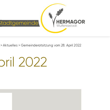
>
Aktu­elles
>
Gemein­de­rat­sit­zung vom 28. April 2022
pril 2022