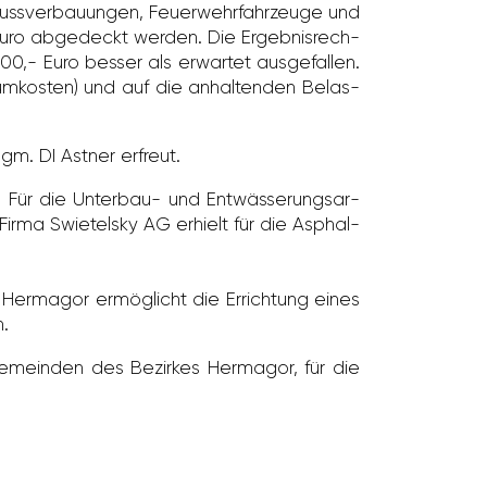
luss­ver­bau­ungen, Feuer­wehr­fahr­zeuge und
Euro abge­deckt werden. Die Ergeb­nis­rech­
000,- Euro besser als erwartet ausge­fallen.
um­kosten) und auf die anhal­tenden Belas­
gm. DI Astner erfreut.
Für die Unterbau- und Entwäs­se­rungs­ar­
rma Swie­telsky AG erhielt für die Asphal­
Hermagor ermög­licht die Errich­tung eines
n.
e Gemeinden des Bezirkes Hermagor, für die