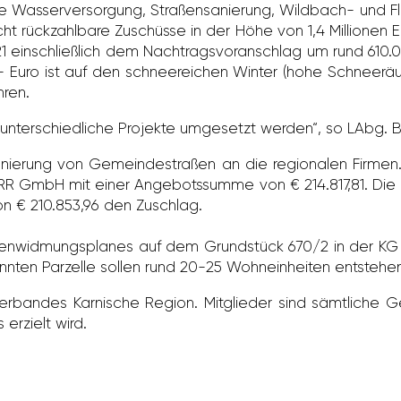
 Wasser­ver­sor­gung, Stra­ßen­sa­nie­rung, Wild­bach- und F
cht rück­zahl­bare Zuschüsse in der Höhe von 1,4 Millionen 
 einschließ­lich dem Nach­trags­vor­an­schlag um rund 610.
 Euro ist auf den schnee­rei­chen Winter (hohe Schnee­rä
hren.
 unter­schied­liche Projekte umge­setzt werden“, so LAbg. B
e­rung von Gemein­de­straßen an die regio­nalen Firmen. 
R GmbH mit einer Ange­bots­summe von € 214.817,81. Die Fi
 von € 210.853,96 den Zuschlag.
n­wid­mungs­planes auf dem Grund­stück 670/​2 in der KG 
nnten Parzelle sollen rund 20-25 Wohn­ein­heiten entstehe
ver­bandes Karni­sche Region. Mitglieder sind sämt­lich
s erzielt wird.