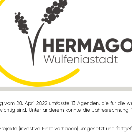
ung vom 28. April 2022 umfasste 13 Agenden, die für die wei
htig sind. Unter anderem konnte die Jahres­rech­nung, V
ekte (inves­tive Einzel­vor­haben) umge­setzt und fort­ge­fü