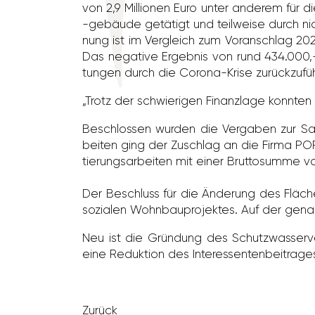
von 2,9 Millionen Euro unter anderem für die
-gebäude getä­tigt und teil­weise durch ni
nung ist im Vergleich zum Voran­schlag 2021
Das nega­tive Ergebnis von rund 434.000,-
tungen durch die Corona-Krise zurück­zu­fü
„Trotz der schwie­rigen Finanz­lage konnten
Beschlossen wurden die Vergaben zur Sani
beiten ging der Zuschlag an die Firma POR
tie­rungs­ar­beiten mit einer Brut­to­summe
Der Beschluss für die Änderung des Fläche
sozialen Wohn­bau­pro­jektes. Auf der gena
Neu ist die Grün­dung des Schutz­was­ser­
eine Reduk­tion des Inter­es­sen­ten­bei­trage
Zurück