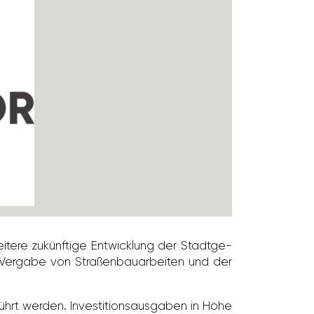
tere zukünf­tige Entwick­lung der Stadt­ge­
ergabe von Stra­ßen­bau­ar­beiten und der
hrt werden. Inves­ti­ti­ons­aus­gaben in Höhe