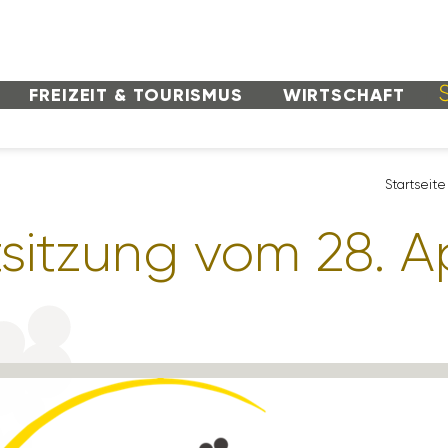
FREI­ZEIT & TOURISMUS
WIRT­SCHAFT
Start­seite
­sit­zung vom 28. A