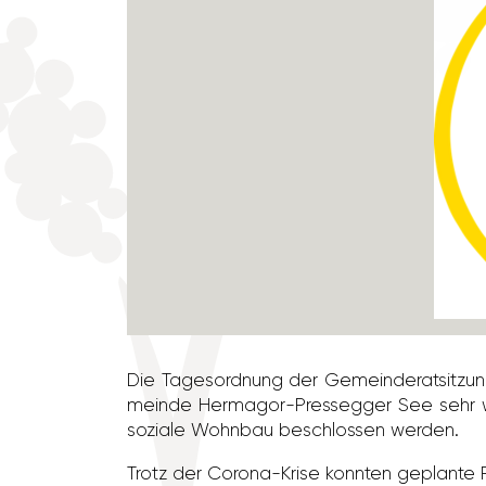
Die Tages­ord­nung der Gemein­de­rat­sit­z
meinde Hermagor-Pres­segger See sehr wic
soziale Wohnbau beschlossen werden.
Trotz der Corona-Krise konnten geplante Proj