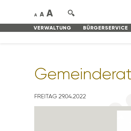
A
A
A
VERWAL­TUNG
BÜRGER­SERVICE
Gemein­de­rat
FREITAG 29.04.2022