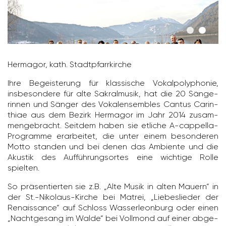
Hermagor, kath. Stadt­pfarr­kirche
Ihre Begeis­te­rung für klas­si­sche Vokal­po­ly­phonie,
insbe­son­dere für alte Sakral­musik, hat die 20 Sänge­
rinnen und Sänger des Vokal­ensem­bles Cantus Carin­
thiae aus dem Bezirk Hermagor im Jahr 2014 zusam­
men­ge­bracht. Seitdem haben sie etliche A-cappella-
Programme erar­beitet, die unter einem beson­deren
Motto standen und bei denen das Ambi­ente und die
Akustik des Auffüh­rungs­ortes eine wich­tige Rolle
spielten.
So präsen­tierten sie z.B. „Alte Musik in alten Mauern“ in
der St.-Niko­laus-Kirche bei Matrei, „Liebes­lieder der
Renais­sance“ auf Schloss Wasser­leon­burg oder einen
„Nacht­ge­sang im Walde“ bei Voll­mond auf einer abge­