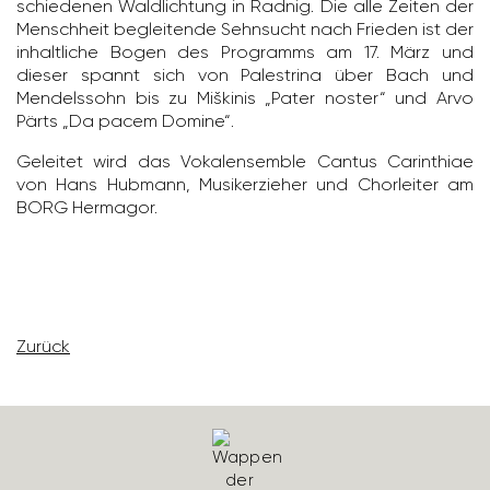
schie­denen Wald­lich­tung in Radnig. Die alle Zeiten der
Mensch­heit beglei­tende Sehn­sucht nach Frieden ist der
inhalt­liche Bogen des Programms am 17. März und
dieser spannt sich von Pale­strina über Bach und
Mendels­sohn bis zu Miškinis „Pater noster“ und Arvo
Pärts „Da pacem Domine“.
Geleitet wird das Vokal­ensemble Cantus Carin­thiae
von Hans Hubmann, Musik­erzieher und Chor­leiter am
BORG Hermagor.
Zurück