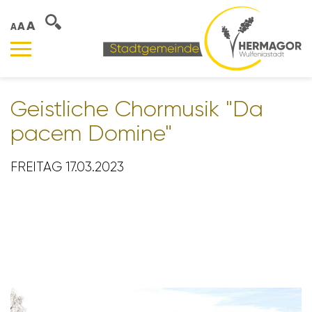
A
A
A
Geist­liche Chor­musik "Da
pacem Domine"
FREITAG 17.03.2023