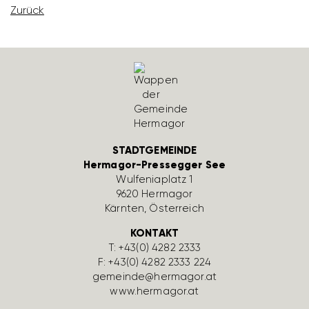
Zurück
STADTGEMEINDE
Hermagor-Pressegger See
Wulfe­nia­platz 1
9620 Hermagor
Kärnten, Öster­reich
KONTAKT
T:
+43(0) 4282 2333
F: +43(0) 4282 2333 224
gemeinde@hermagor.at
www.hermagor.at