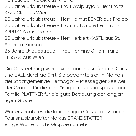
20 Jahre Urlaub­s­treue - Frau Walpurga & Herr Franz
KEZNICKL aus Wien
20 Jahre Urlaub­s­treue - Herr Helmut EBNER aus Proleb
20 Jahre Urlaub­s­treue - Frau Barbara & Herr Franz
SPRU­ZINA aus Proleb
20 Jahre Urlaub­s­treue - Herr Herbert KASTL aus St.
Andrä a. Zicksee
25 Jahre Urlaub­s­treue - Frau Hermine & Herr Franz
LESSIAK aus Wien
Die Gästeeh­rung wurde von Touris­mus­re­fe­rentin Chris­
tina BALL durch­ge­führt. Sie bedankte sich im Namen
der Stadt­ge­meinde Hermagor – Pres­segger See bei
der Gruppe für die lang­jäh­rige Treue und speziell bei
Familie PLATTNER für die gute Betreuung der lang­jäh­
rigen Gäste.
Weiters freute es die lang­jäh­rigen Gäste, dass auch
Touris­mus­bü­ro­leiter Markus BRANDSTÄTTER
einige Worte an die Gruppe rich­tete.