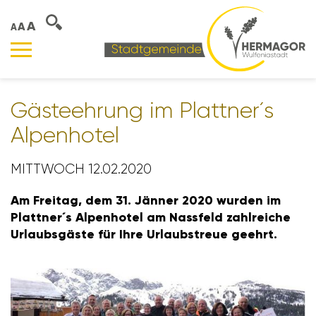
A
A
A
Gästeeh­rung im Plattner´s
Alpen­hotel
MITTWOCH 12.02.2020
Am Freitag, dem 31. Jänner 2020 wurden im
Plattner´s Alpen­hotel am Nass­feld zahl­reiche
Urlaubs­gäste für Ihre Urlaub­s­treue geehrt.