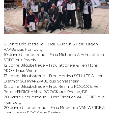
5 Jahre Urlaub­s­treue - Frau Gudrun & Herr Jürgen
RAABE aus Hamburg
10 Jahre Urlaub­s­treue - Frau Michaela & Herr Johann
STIEG aus Proleb
12 Jahre Urlaub­s­treue - Frau Gabriele & Herr Hans
MOSER aus Wien
13 Jahre Urlaub­s­treue - Frau Martina SCHULTE & Herr
Dietmar SCHWARZ­PAUL aus Schries­heim
15 Jahre Urlaub­s­treue - Frau Rein­hild ROOCK & Herr
Peter HENRICH­MANN-ROOCK aus Rheine/​DE
20 Jahre Urlaub­s­treue – Herr Fried­rich VALL­DORF aus
Hamburg
20 Jahre Urlaub­s­treue - Frau Mecht­hild VAN WERDE &
Herr Ludger ROOK aus Rheine