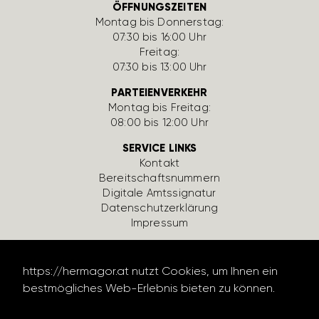
ÖFFNUNGSZEITEN
Montag bis Donnerstag:
07:30 bis 16:00 Uhr
Freitag:
07:30 bis 13:00 Uhr
PARTEIENVERKEHR
Montag bis Freitag:
08:00 bis 12:00 Uhr
SERVICE LINKS
Kontakt
Bereit­schafts­num­mern
Digi­tale Amts­si­gnatur
Daten­schutz­er­klä­rung
Impressum
https://hermagor.at nutzt Cookies, um Ihnen ein
bestmögliches Web-Erlebnis bieten zu können.
Datenschutzerklärung lesen