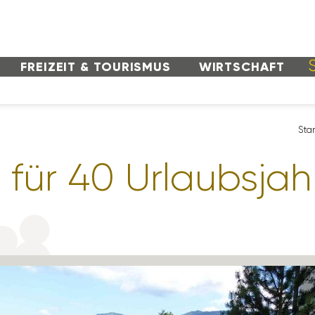
FREI­ZEIT & TOURISMUS
WIRT­SCHAFT
Star
für 40 Urlaubs­jah