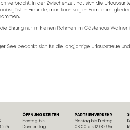
h verbracht. In der Zwischen­zeit hat sich die Urlaubs­un­t
laubs­gästen Freunde, man kann sagen Fami­li­en­mit­glied
genommen.
ie Ehrung nur im kleinen Rahmen i
m Gäste­haus Wallner i
 See bedankt sich für die lang­jäh­rige Urlaub­s­treue un
S
ÖFFNUNGSZEITEN
PARTEIENVERKEHR
K
3
Montag bis
Montag bis Freitag:
B
3 224
Donnerstag:
08:00 bis 12:00 Uhr