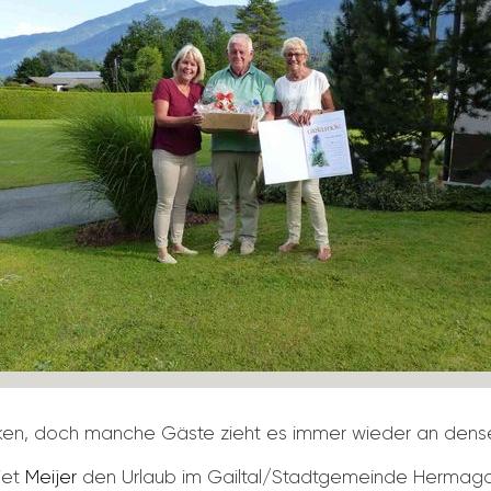
e­cken, doch manche Gäste zieht es immer wieder an dense
iet
Meijer
den Urlaub im Gailtal/​Stadt­ge­meinde Hermag