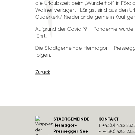
die Urlaubs­zeit beim „Wunderhof“ in Förolac
Wallner verla­gert- Längst sind aus den Ur
Ouder­kerk/ Nieder­lande gerne in Kauf 
Aufgrund der Covid 19 – Pandemie wurde d
führt.
Die Stadt­ge­meinde Hermagor – Pres­segger
folgen.
Zurück
STADTGEMEINDE
KONTAKT
Hermagor-
T:
+43(0) 4282 233
Pressegger See
F: +43(0) 4282 233