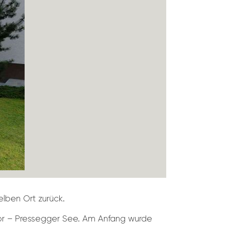
lben Ort zurück.
or – Pres­segger See. Am Anfang wurde