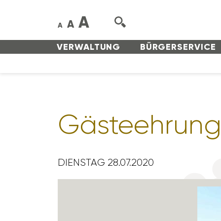
A
A
A
VERWAL­TUNG
BÜRGER­SERVICE
Gästeeh­rung 
DIENSTAG 28.07.2020