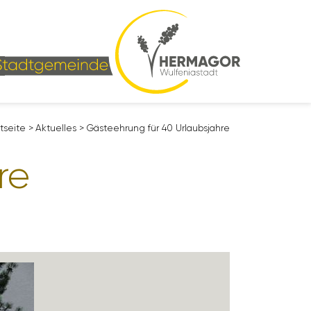
t­seite
>
Aktu­elles
>
Gästeeh­rung für 40 Urlaubs­jahre
re