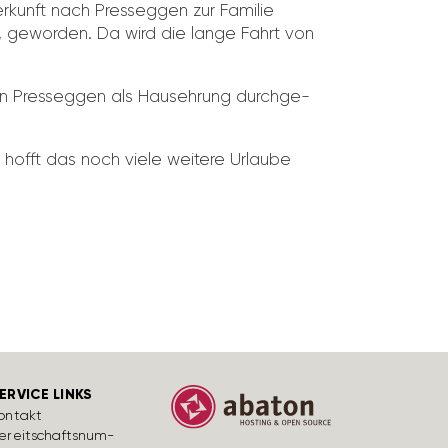
er­kunft nach Pres­seggen zur Familie
er, geworden. Da wird die lange Fahrt von
n Pres­seggen als Hauseh­rung durch­ge­
d hofft das noch viele weitere Urlaube
ERVICE LINKS
ontakt
ereit­schafts­num­