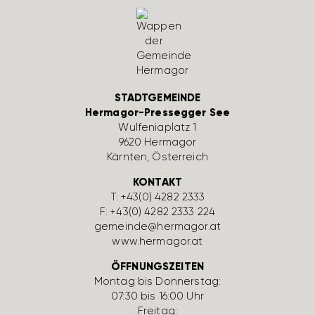
STADTGEMEINDE
Hermagor-Pressegger See
Wulfe­nia­platz 1
9620 Hermagor
Kärnten, Öster­reich
KONTAKT
T:
+43(0) 4282 2333
F: +43(0) 4282 2333 224
gemeinde@hermagor.at
www.hermagor.at
ÖFFNUNGSZEITEN
Montag bis Donnerstag:
07:30 bis 16:00 Uhr
Freitag: