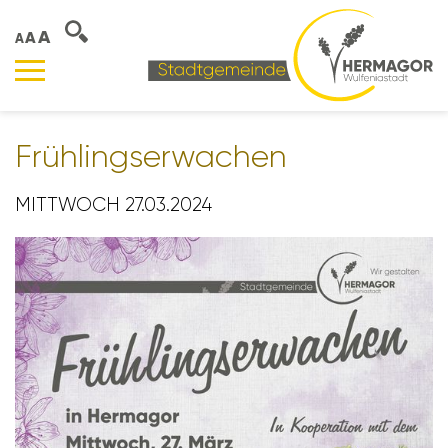
A
A
A
Früh­lings­er­wa­chen
MITTWOCH 27.03.2024