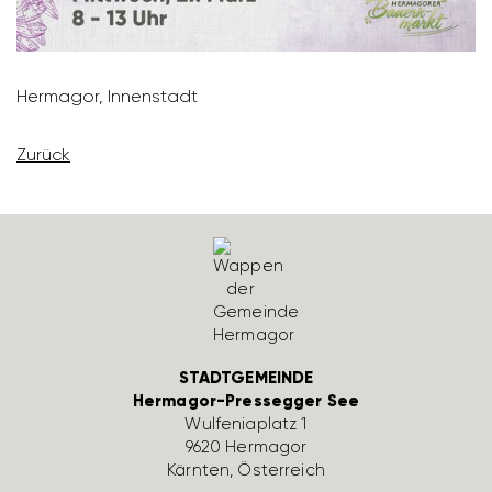
Hermagor, Innen­stadt
Zurück
STADTGEMEINDE
Hermagor-Pressegger See
Wulfe­nia­platz 1
9620 Hermagor
Kärnten, Öster­reich