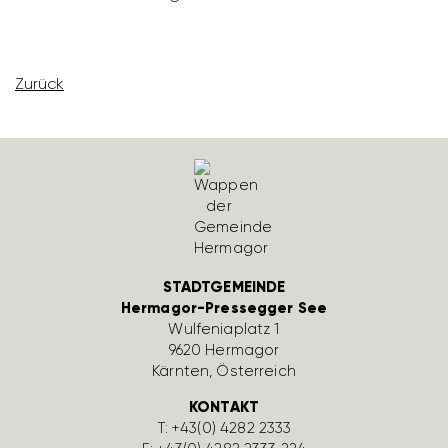
Zurück
STADTGEMEINDE
Hermagor-Pressegger See
Wulfe­nia­platz 1
9620 Hermagor
Kärnten, Öster­reich
KONTAKT
T:
+43(0) 4282 2333