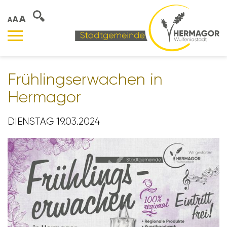
A
A
A
Früh­lings­er­wa­chen in
Hermagor
DIENSTAG 19.03.2024