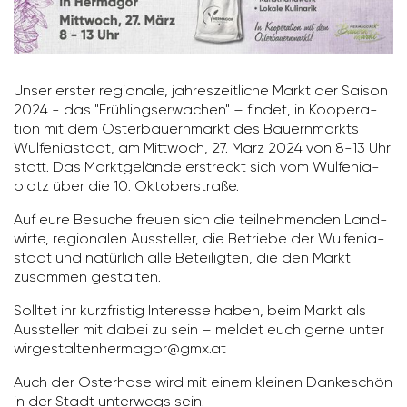
Unser erster regio­nale, jahres­zeit­liche Markt der Saison
2024 - das "Früh­lings­er­wa­chen" – findet, in Koope­ra­
tion mit dem Oster­bau­ern­markt des Bauern­markts
Wulfe­nia­stadt, am Mitt­woch, 27. März 2024 von 8-13 Uhr
statt. Das Markt­ge­lände erstreckt sich vom Wulfe­nia­
platz über die 10. Okto­ber­straße.
Auf eure Besuche freuen sich die teil­neh­menden Land­
wirte, regio­nalen Aussteller, die Betriebe der Wulfe­nia­
stadt und natür­lich alle Betei­ligten, die den Markt
zusammen gestalten.
Solltet ihr kurz­fristig Inter­esse haben, beim Markt als
Aussteller mit dabei zu sein – meldet euch gerne unter
wirge­stal­ten­her­magor@gmx.at
Auch der Oster­hase wird mit einem kleinen Danke­schön
in der Stadt unter­wegs sein.