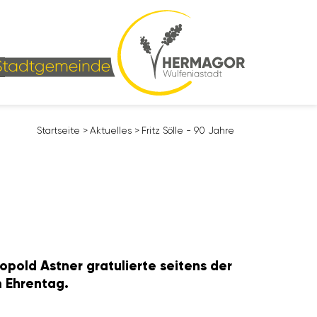
Start­seite
>
Aktu­elles
>
Fritz Sölle - 90 Jahre
pold Astner gratu­lierte seitens der
m Ehrentag.