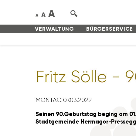
A
A
A
VERWAL­TUNG
BÜRGER­SERVICE
Fritz Sölle - 
MONTAG 07.03.2022
Seinen 90.Geburtstag beging am 01.0
Stadt­ge­meinde Hermagor-Pres­segg