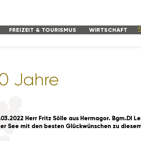
FREI­ZEIT & TOURISMUS
WIRT­SCHAFT
90 Jahre
3.2022 Herr Fritz Sölle aus Hermagor. Bgm.DI Leo
er See mit den besten Glück­wün­schen zu diese