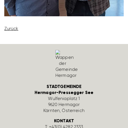
Zurück
STADTGEMEINDE
Hermagor-Pressegger See
Wulfe­nia­platz 1
9620 Hermagor
Kärnten, Öster­reich
KONTAKT
T:
+43(0) 4282 2333