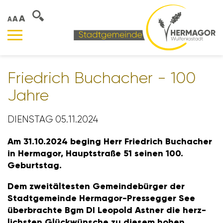
A
A
A
Fried­rich Buch­a­cher - 100
Jahre
DIENSTAG 05.11.2024
Am 31.10.2024 beging Herr Fried­rich Buch­a­cher
in Hermagor, Haupt­straße 51 seinen 100.
Geburtstag.
Dem zweit­äl­testen Gemein­de­bürger der
Stadt­ge­meinde Hermagor-Pres­segger See
über­brachte Bgm DI Leopold Astner die herz­
lichsten Glück­wün­sche zu diesem hohen