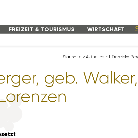
FREI­ZEIT & TOURISMUS
WIRT­SCHAFT
Start­seite
>
Aktu­elles
>
† Fran­ziska Be
erger, geb. Walker,
 Lorenzen
­setzt