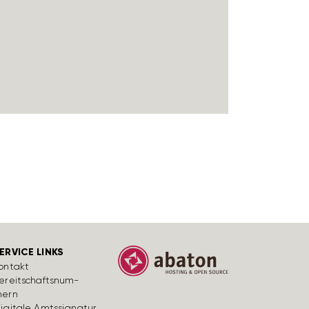
ERVICE LINKS
ontakt
ereit­schafts­num­
ern
igi­tale Amts­si­gnatur