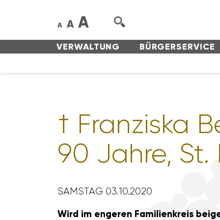
A
A
A
VERWAL­TUNG
BÜRGER­SERVICE
† Fran­ziska B
90 Jahre, St.
SAMSTAG 03.10.2020
Wird im engeren Fami­li­en­kreis beige