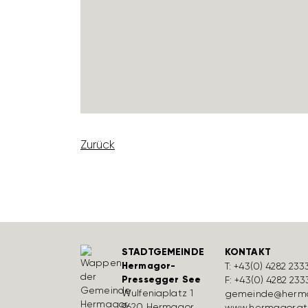
Zurück
STADTGEMEINDE
KONTAKT
Hermagor-
T:
+43(0) 4282 233
Pressegger See
F: +43(0) 4282 233
Wulfe­nia­platz 1
gemeinde@herma
9620 Hermagor
www.hermagor.at