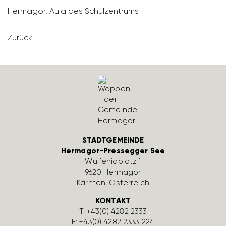
Hermagor, Aula des Schul­zen­trums
Zurück
STADTGEMEINDE
Hermagor-Pressegger See
Wulfe­nia­platz 1
9620 Hermagor
Kärnten, Öster­reich
KONTAKT
T:
+43(0) 4282 2333
F: +43(0) 4282 2333 224