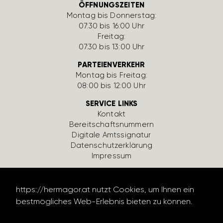
ÖFFNUNGSZEITEN
Montag bis Donnerstag:
07:30 bis 16:00 Uhr
Freitag:
07:30 bis 13:00 Uhr
PARTEIENVERKEHR
Montag bis Freitag:
08:00 bis 12:00 Uhr
SERVICE LINKS
Kontakt
Bereit­schafts­num­mern
Digi­tale Amts­si­gnatur
Daten­schutz­er­klä­rung
Impressum
https://hermagor.at nutzt Cookies, um Ihnen ein
bestmögliches Web-Erlebnis bieten zu können.
Datenschutzerklärung lesen