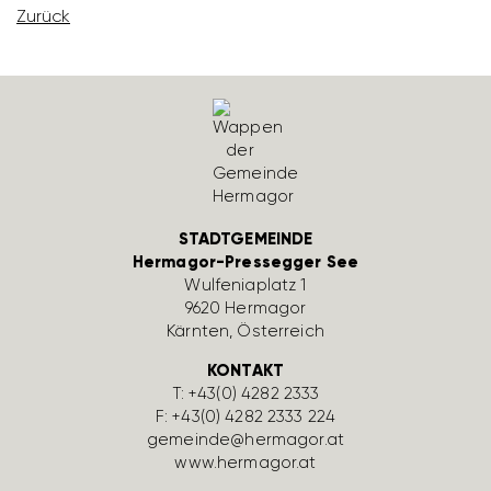
Zurück
STADTGEMEINDE
Hermagor-Pressegger See
Wulfe­nia­platz 1
9620 Hermagor
Kärnten, Öster­reich
KONTAKT
T:
+43(0) 4282 2333
F: +43(0) 4282 2333 224
gemeinde@hermagor.at
www.hermagor.at