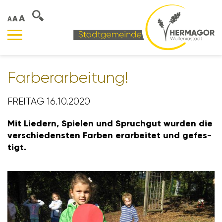
A
A
A
Farber­ar­bei­tung!
FREITAG 16.10.2020
Mit Liedern, Spielen und Spruchgut wurden die
verschie­densten Farben erar­beitet und gefes­
tigt.