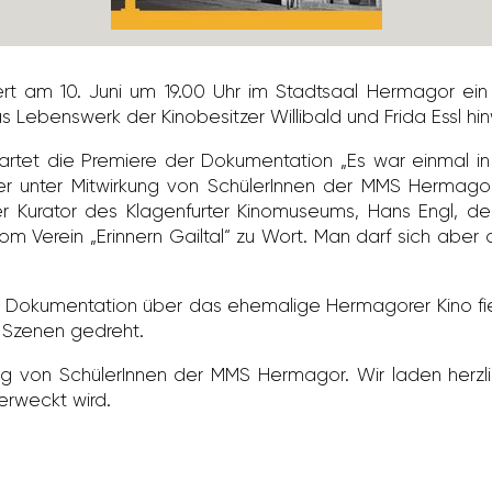
tiert am 10. Juni um 19.00 Uhr im Stadt­saal Hermagor ei
das Lebens­werk der Kino­be­sitzer Willi­bald und Frida Essl hi
rwartet die Premiere der Doku­men­ta­tion „Es war einmal
attner unter Mitwir­kung von Schü­le­rInnen der MMS Herm
 Kurator des Klagen­furter Kino­mu­seums, Hans Engl, der
m Verein „Erin­nern Gailtal“ zu Wort. Man darf sich aber
r Doku­men­ta­tion über das ehema­lige Herma­gorer Kino f
 Szenen gedreht.
­tung von Schü­le­rInnen der MMS Hermagor. Wir laden her
rweckt wird.