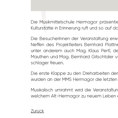
Die Musik­mit­tel­schule Hermagor präsen­
Kultur­stätte in Erin­ne­rung ruft und so auf 
Die Besu­che­rInnen der Veran­stal­tung e
Neffen des Projekt­lei­ters Bern­hard Pl
unter anderem auch Mag. Klaus Pertl, der
Mauthen und Mag. Bern­hard Gitsch­taler vo
schlager freuen.
Die erste Klappe zu den Dreh­ar­beiten de
wurden an der MMS Hermagor die letzten
Musi­ka­lisch umrahmt wird die Veran­stal
welchem Alt-Hermagor zu neuem Leben e
Zurück