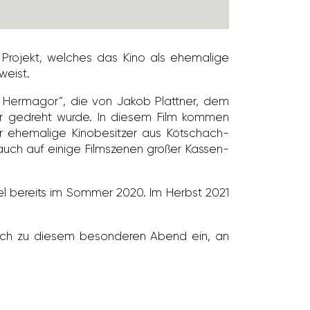
n Projekt, welches das Kino als ehema­lige
nweist.
 in Hermagor“, die von Jakob Plattner, dem
agor gedreht wurde. In diesem Film kommen
 ehema­lige Kino­be­sitzer aus Kötschach-
 auch auf einige Film­szenen großer Kassen­
iel bereits im Sommer 2020. Im Herbst 2021
z­lich zu diesem beson­deren Abend ein, an