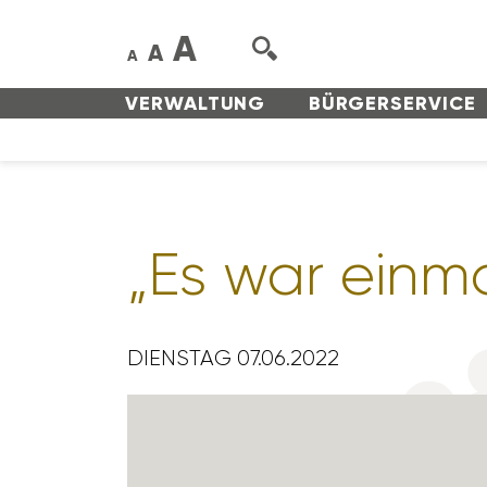
A
A
A
VERWAL­TUNG
BÜRGER­SERVICE
„Es war einm
DIENSTAG 07.06.2022