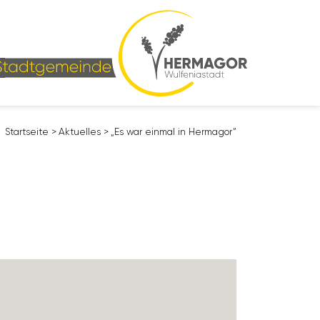
Start­seite
>
Aktu­elles
>
„Es war einmal in Hermagor“