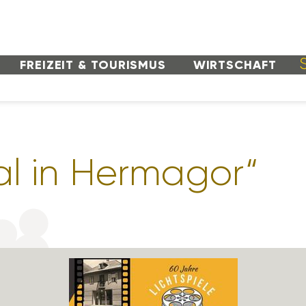
FREI­ZEIT & TOURISMUS
WIRT­SCHAFT
al in Hermagor“