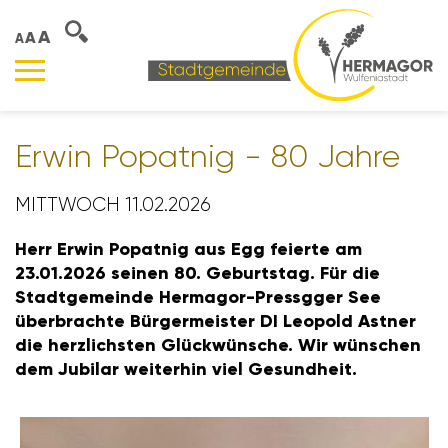
A
A
A
Erwin Popatnig - 80 Jahre
MITTWOCH 11.02.2026
Herr Erwin Popatnig aus Egg feierte am
23.01.2026 seinen 80. Geburtstag. Für die
Stadt­ge­meinde Hermagor-Pressgger See
über­brachte Bürger­meister DI Leopold Astner
die herz­lichsten Glück­wün­sche. Wir wünschen
dem Jubilar weiterhin viel Gesund­heit.