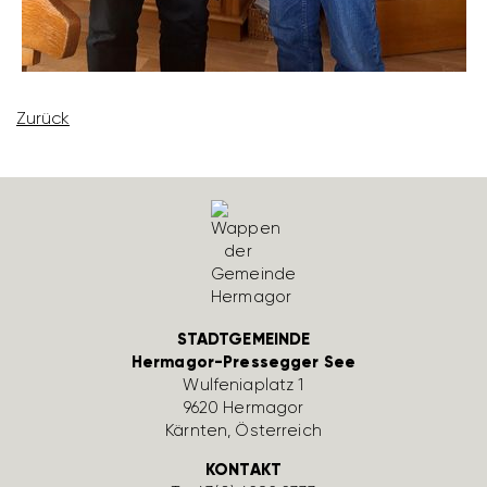
Zurück
STADTGEMEINDE
Hermagor-Pressegger See
Wulfe­nia­platz 1
9620 Hermagor
Kärnten, Öster­reich
KONTAKT