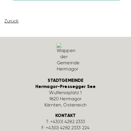
Zurück
STADTGEMEINDE
Hermagor-Pressegger See
Wulfe­nia­platz 1
9620 Hermagor
Kärnten, Öster­reich
KONTAKT
T:
+43(0) 4282 2333
F: +43(0) 4282 2333 224