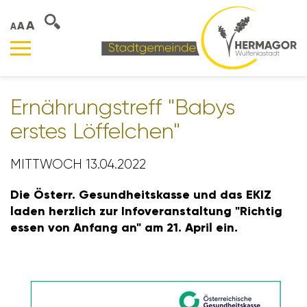
A
A
A
Ernäh­rungs­treff "Babys
erstes Löffel­chen"
MITTWOCH 13.04.2022
Die Österr. Gesund­heits­kasse und das EKIZ
laden herz­lich zur Info­ver­an­stal­tung "Richtig
essen von Anfang an" am 21. April ein.