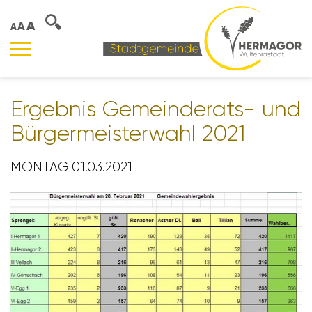
A
A
A
Ergebnis Gemein­de­rats- und
Bürger­meis­ter­wahl 2021
MONTAG 01.03.2021