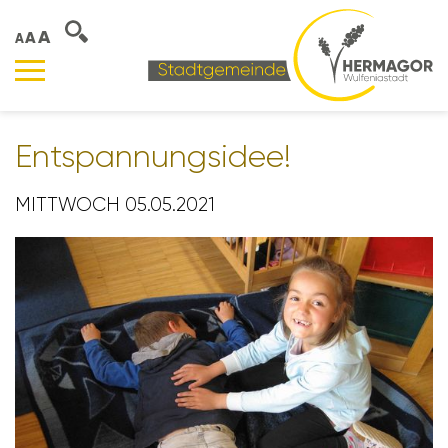
A
A
A
Entspan­nungs­idee!
MITTWOCH 05.05.2021