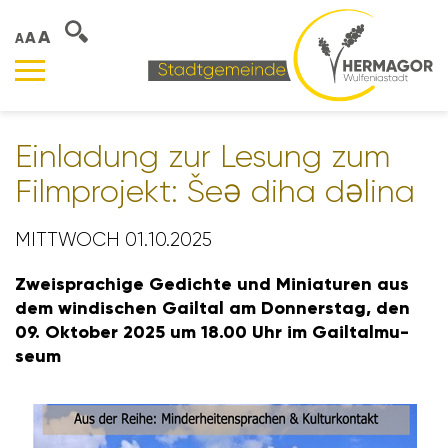
A
A
A
Einla­dung zur Lesung zum
Film­pro­jekt: Šeǝ diha dǝlina
MITTWOCH 01.10.2025
Zwei­spra­chige Gedichte und Minia­turen aus
dem windi­schen Gailtal am Donnerstag, den
09. Oktober 2025 um 18.00 Uhr im Gail­tal­mu­
seum