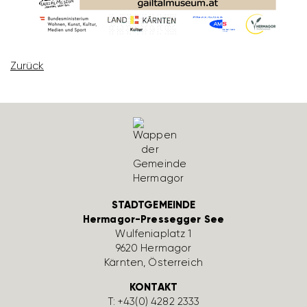
Zurück
STADTGEMEINDE
Hermagor-Pressegger See
Wulfe­nia­platz 1
9620 Hermagor
Kärnten, Öster­reich
KONTAKT
T:
+43(0) 4282 2333