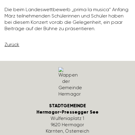
Die beim Landes­wett­be­werb „prima la musica“ Anfang
März teil­neh­menden Schü­le­rinnen und Schüler haben
bei diesem Konzert vorab die Gele­gen­heit, ein paar
Beiträge auf der Bühne zu präsen­tieren.
Zurück
STADTGEMEINDE
Hermagor-Pressegger See
Wulfe­nia­platz 1
9620 Hermagor
Kärnten, Öster­reich