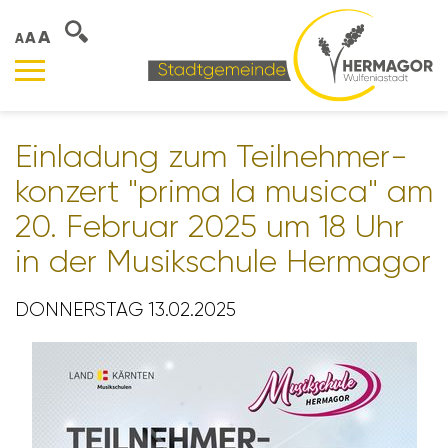
A
A
A
Einla­dung zum Teil­neh­mer­
kon­zert "prima la musica" am
20. Februar 2025 um 18 Uhr
in der Musik­schule Hermagor
DONNERSTAG 13.02.2025