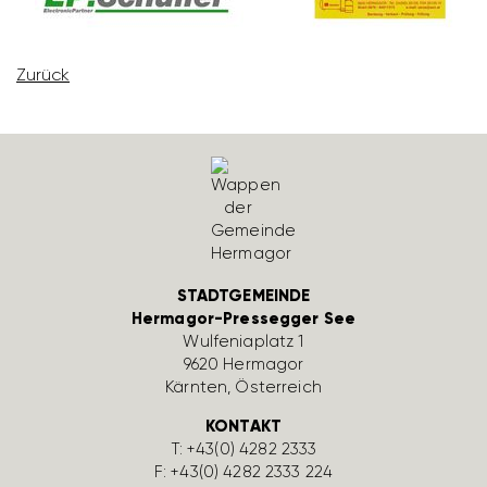
Zurück
STADTGEMEINDE
Hermagor-Pressegger See
Wulfe­nia­platz 1
9620 Hermagor
Kärnten, Öster­reich
KONTAKT
T:
+43(0) 4282 2333
F: +43(0) 4282 2333 224