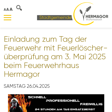
A
A
A
Einla­dung zum Tag der
Feuer­wehr mit Feuer­lö­scher­
über­prü­fung am 3. Mai 2025
beim Feuer­wehr­haus
Hermagor
SAMSTAG 26.04.2025