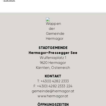
STADTGEMEINDE
Hermagor-Pressegger See
Wulfe­nia­platz 1
9620 Hermagor
Kärnten, Öster­reich
KONTAKT
T:
+43(0) 4282 2333
F: +43(0) 4282 2333 224
gemeinde@hermagor.at
www.hermagor.at
ÖFFNUNGSZEITEN