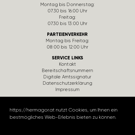
Montag bis Donnerstag:
07:30 bis 16:00 Uhr
Freitag:
07:30 bis 13:00 Uhr
PARTEIENVERKEHR
Montag bis Freitag:
08:00 bis 12:00 Uhr
SERVICE LINKS
Kontakt
Bereit­schafts­num­mern
Digi­tale Amts­si­gnatur
Daten­schutz­er­klä­rung
Impressum
https://hermagor.at nutzt Cookies, um Ihnen ein
bestmögliches Web-Erlebnis bieten zu können.
Datenschutzerklärung lesen
design by werbe­lechner.at