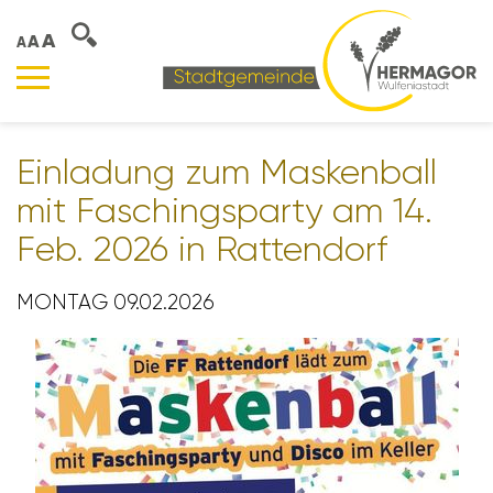
A
A
A
Einla­dung zum Masken­ball
mit Faschings­party am 14.
Feb. 2026 in Ratten­dorf
MONTAG 09.02.2026