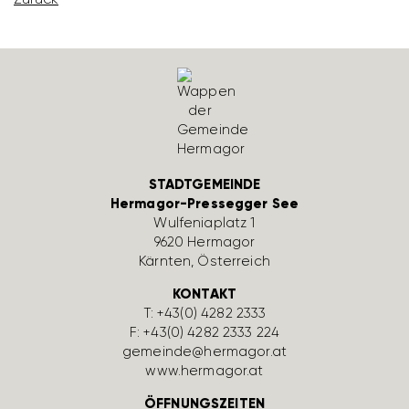
STADTGEMEINDE
Hermagor-Pressegger See
Wulfe­nia­platz 1
9620 Hermagor
Kärnten, Öster­reich
KONTAKT
T:
+43(0) 4282 2333
F: +43(0) 4282 2333 224
gemeinde@hermagor.at
www.hermagor.at
ÖFFNUNGSZEITEN