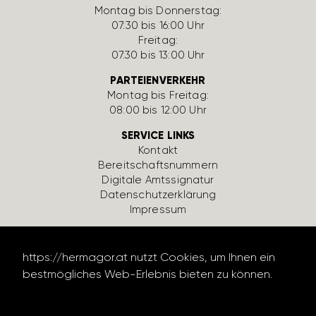
Montag bis Donnerstag:
07:30 bis 16:00 Uhr
Freitag:
07:30 bis 13:00 Uhr
PARTEIENVERKEHR
Montag bis Freitag:
08:00 bis 12:00 Uhr
SERVICE LINKS
Kontakt
Bereit­schafts­num­mern
Digi­tale Amts­si­gnatur
Daten­schutz­er­klä­rung
Impressum
https://hermagor.at nutzt Cookies, um Ihnen ein
bestmögliches Web-Erlebnis bieten zu können.
Datenschutzerklärung lesen
design by werbe­lechner.at