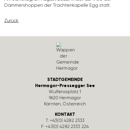
Dämmer­shoppen der Trach­ten­ka­pelle Egg statt.
Zurück
STADTGEMEINDE
Hermagor-Pressegger See
Wulfe­nia­platz 1
9620 Hermagor
Kärnten, Öster­reich
KONTAKT
T:
+43(0) 4282 2333
F: +43(0) 4282 2333 224