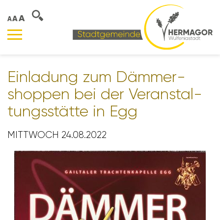
A
A
A
Einla­dung zum Dämmer­
shoppen bei der Veran­stal­
tungs­stätte in Egg
MITTWOCH 24.08.2022