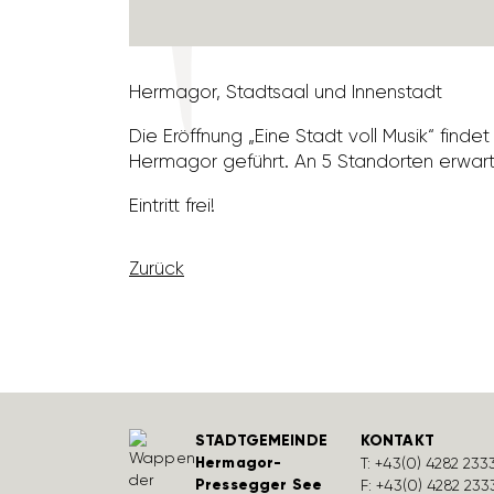
Hermagor, Stadt­saal und Innen­stadt
Die Eröff­nung „Eine Stadt voll Musik“ finde
Hermagor geführt. An 5 Stand­orten erwarte
Eintritt frei!
Zurück
STADTGEMEINDE
KONTAKT
Hermagor-
T:
+43(0) 4282 233
Pressegger See
F: +43(0) 4282 233