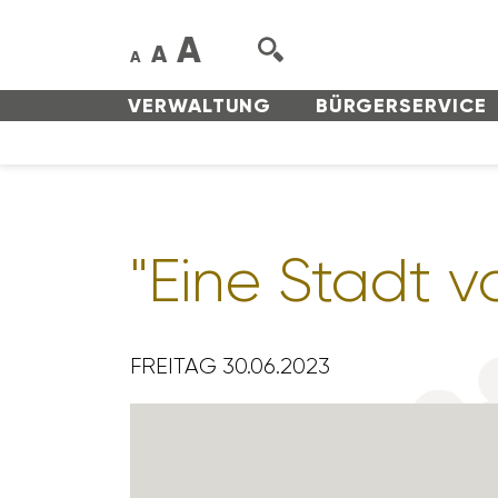
A
A
A
VERWAL­TUNG
BÜRGER­SERVICE
"Eine Stadt vo
FREITAG 30.06.2023