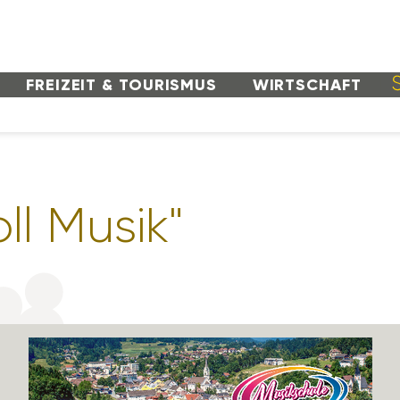
FREI­ZEIT & TOURISMUS
WIRT­SCHAFT
ll Musik"