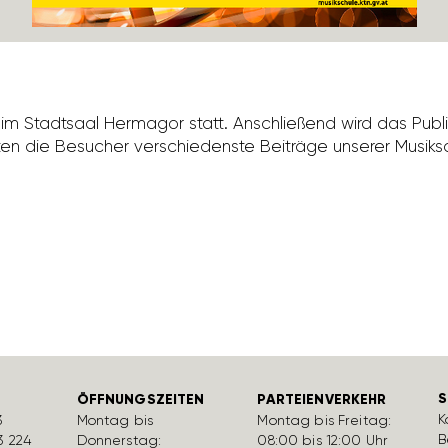
t im Stadt­saal Hermagor statt. Anschlie­ßend wird das Publi
n die Besu­cher verschie­denste Beiträge unserer Musik­sch
S
ÖFFNUNGSZEITEN
PARTEIENVERKEHR
K
3
Montag bis
Montag bis Freitag:
B
3 224
Donnerstag:
08:00 bis 12:00 Uhr