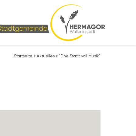
Start­seite
>
Aktu­elles
>
"Eine Stadt voll Musik"