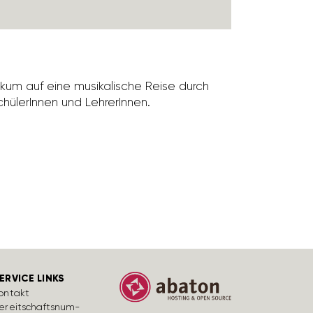
kum auf eine musi­ka­li­sche Reise durch
ü­le­rInnen und Lehre­rInnen.
ERVICE LINKS
ontakt
ereit­schafts­num­