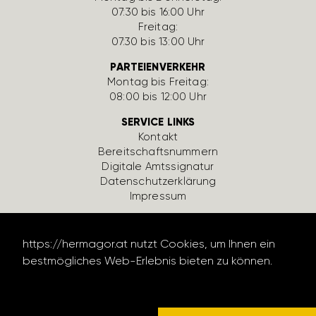
07:30 bis 16:00 Uhr
Freitag:
07:30 bis 13:00 Uhr
PARTEIENVERKEHR
Montag bis Freitag:
08:00 bis 12:00 Uhr
SERVICE LINKS
Kontakt
Bereit­schafts­num­mern
Digi­tale Amts­si­gnatur
Daten­schutz­er­klä­rung
Impressum
https://hermagor.at nutzt Cookies, um Ihnen ein
bestmögliches Web-Erlebnis bieten zu können.
Datenschutzerklärung lesen
design by werbe­lechner.at