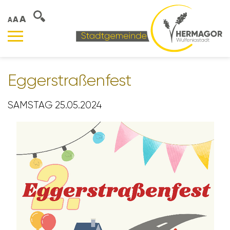
A
A
A
Egger­stra­ßen­fest
SAMSTAG 25.05.2024