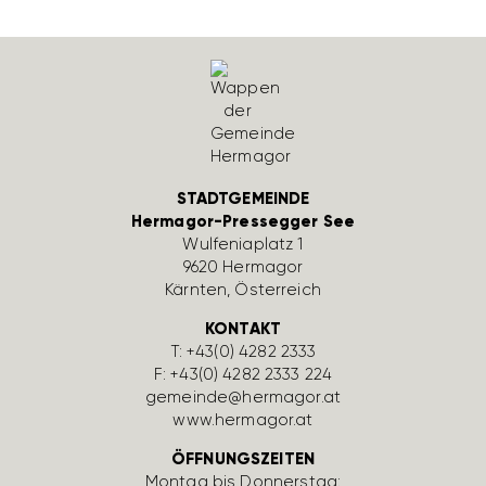
STADTGEMEINDE
Hermagor-Pressegger See
Wulfe­nia­platz 1
9620 Hermagor
Kärnten, Öster­reich
KONTAKT
T:
+43(0) 4282 2333
F: +43(0) 4282 2333 224
gemeinde@hermagor.at
www.hermagor.at
ÖFFNUNGSZEITEN
Montag bis Donnerstag: