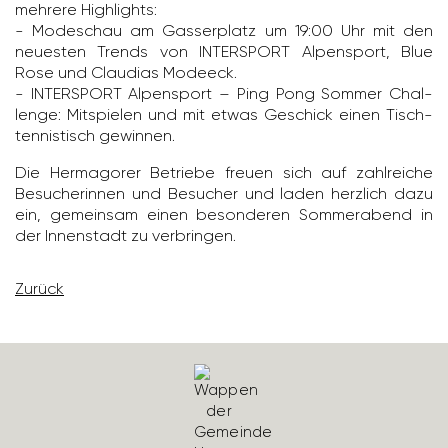
mehrere High­lights:
- Mode­schau am Gasser­platz um 19:00 Uhr mit den
neuesten Trends von INTER­SPORT Alpen­sport, Blue
Rose und Clau­dias Modeeck.
- INTER­SPORT Alpen­sport – Ping Pong Sommer Chal­
lenge: Mitspielen und mit etwas Geschick einen Tisch­
ten­nis­tisch gewinnen.
Die Herma­gorer Betriebe freuen sich auf zahl­reiche
Besu­che­rinnen und Besu­cher und laden herz­lich dazu
ein, gemeinsam einen beson­deren Sommer­abend in
der Innen­stadt zu verbringen.
Zurück