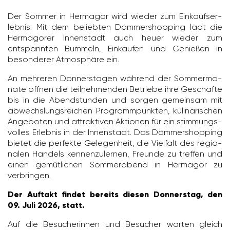
Der Sommer in Hermagor wird wieder zum Einkaufs­er­
lebnis: Mit dem beliebten Dämmer­shop­ping lädt die
Herma­gorer Innen­stadt auch heuer wieder zum
entspannten Bummeln, Einkaufen und Genießen in
beson­derer Atmo­sphäre ein.
An mehreren Donners­tagen während der Sommer­mo­
nate öffnen die teil­neh­menden Betriebe ihre Geschäfte
bis in die Abend­stunden und sorgen gemeinsam mit
abwechs­lungs­rei­chen Programm­punkten, kuli­na­ri­schen
Ange­boten und attrak­tiven Aktionen für ein stim­mungs­
volles Erlebnis in der Innen­stadt. Das Dämmer­shop­ping
bietet die perfekte Gele­gen­heit, die Viel­falt des regio­
nalen Handels kennen­zu­lernen, Freunde zu treffen und
einen gemüt­li­chen Sommer­abend in Hermagor zu
verbringen.
Der Auftakt findet bereits diesen Donnerstag, den
09. Juli 2026, statt.
Auf die Besu­che­rinnen und Besu­cher warten gleich