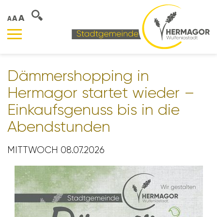
A
A
A
Dämmer­shop­ping in
Hermagor startet wieder –
Einkaufs­ge­nuss bis in die
Abend­stunden
MITTWOCH 08.07.2026