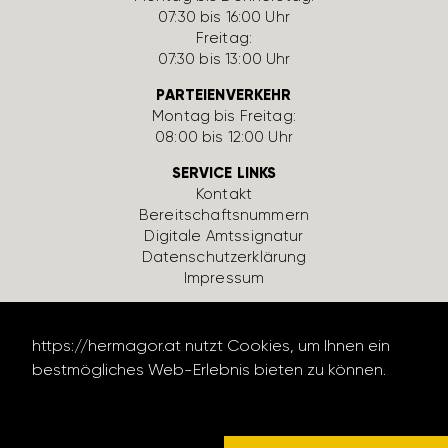
07:30 bis 16:00 Uhr
Freitag:
07:30 bis 13:00 Uhr
PARTEIENVERKEHR
Montag bis Freitag:
08:00 bis 12:00 Uhr
SERVICE LINKS
Kontakt
Bereit­schafts­num­mern
Digi­tale Amts­si­gnatur
Daten­schutz­er­klä­rung
Impressum
https://hermagor.at nutzt Cookies, um Ihnen ein
bestmögliches Web-Erlebnis bieten zu können.
Datenschutzerklärung lesen
design by werbe­lechner.at