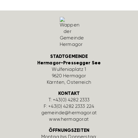
STADTGEMEINDE
Hermagor-Pressegger See
Wulfe­nia­platz 1
9620 Hermagor
Kärnten, Öster­reich
KONTAKT
T:
+43(0) 4282 2333
F: +43(0) 4282 2333 224
gemeinde@hermagor.at
www.hermagor.at
ÖFFNUNGSZEITEN
Montag bis Donnerstag: