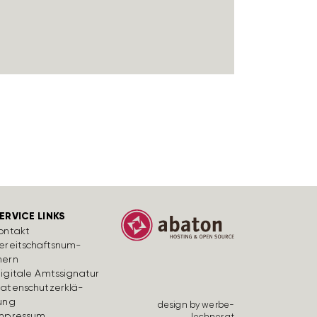
ERVICE LINKS
ontakt
ereit­schafts­num­
ern
igi­tale Amts­si­gnatur
aten­schutz­er­klä­
ung
design by werbe­
mpressum
lechner.at