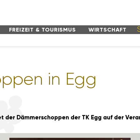
FREI­ZEIT & TOURISMUS
WIRT­SCHAFT
ppen in Egg
t der Dämmer­schoppen der TK Egg auf der Veran­st