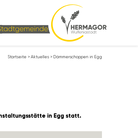
Start­seite
>
Aktu­elles
>
Dämmer­schoppen in Egg
al­tungs­stätte in Egg statt.