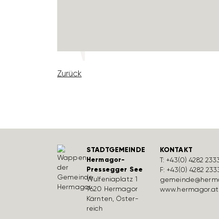
Zurück
STADTGEMEINDE
KONTAKT
Hermagor-
T:
+43(0) 4282 233
Pressegger See
F: +43(0) 4282 233
Wulfe­nia­platz 1
gemeinde@herma
9620 Hermagor
www.hermagor.at
Kärnten, Öster­
reich