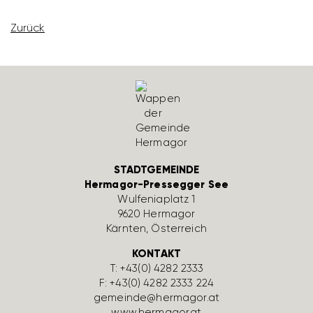
Zurück
STADTGEMEINDE
Hermagor-Pressegger See
Wulfe­nia­platz 1
9620 Hermagor
Kärnten, Öster­reich
KONTAKT
T:
+43(0) 4282 2333
F: +43(0) 4282 2333 224
gemeinde@hermagor.at
www.hermagor.at