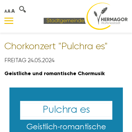
A
A
A
Chor­kon­zert "Pulchra es"
FREITAG 24.05.2024
Geist­liche und roman­ti­sche Chor­musik