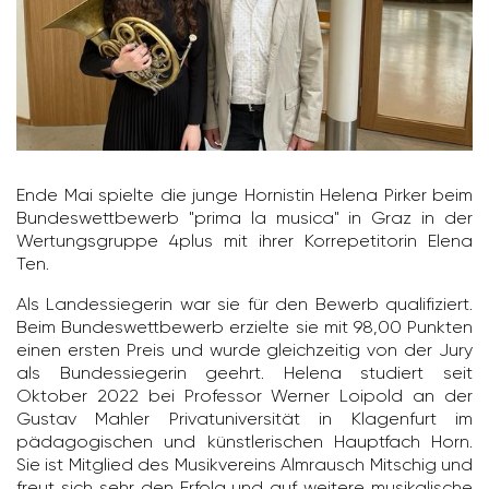
Ende Mai spielte die junge Hornistin Helena Pirker beim
Bundes­wett­be­werb "prima la musica" in Graz in der
Wertungs­gruppe 4plus mit ihrer Korre­pe­ti­torin Elena
Ten.
Als Landes­sie­gerin war sie für den Bewerb quali­fi­ziert.
Beim Bundes­wett­be­werb erzielte sie mit 98,00 Punkten
einen ersten Preis und wurde gleich­zeitig von der Jury
als Bundes­sie­gerin geehrt. Helena studiert seit
Oktober 2022 bei Professor Werner Loipold an der
Gustav Mahler Privat­uni­ver­sität in Klagen­furt im
pädago­gi­schen und künst­le­ri­schen Haupt­fach Horn.
Sie ist Mitglied des Musik­ver­eins Almrausch Mitschig und
freut sich sehr den Erfolg und auf weitere musi­ka­li­sche