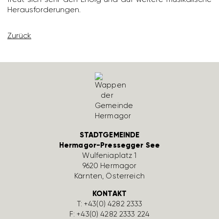
Heraus­for­de­rungen.
Zurück
STADTGEMEINDE
Hermagor-Pressegger See
Wulfe­nia­platz 1
9620 Hermagor
Kärnten, Öster­reich
KONTAKT
T:
+43(0) 4282 2333
F: +43(0) 4282 2333 224