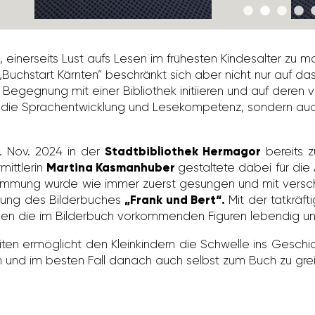
t es, einer­seits Lust aufs Lesen im frühesten Kindes­alter z
 „Buch­start Kärnten“ beschränkt sich aber nicht nur auf das
 Begeg­nung mit einer Biblio­thek initi­ieren und auf dere
 die Sprach­ent­wick­lung und Lese­kom­pe­tenz, sondern au
 Nov. 2024 in der
Stadtbibliothek Hermagor
bereits zu
mitt­lerin
Martina Kasmanhuber
gestal­tete dabei für die A
instim­mung wurde wie immer zuerst gesungen und mit vers
lung des Bilder­bu­ches
„Frank und Bert“.
Mit der tatkräf­t
den die im Bilder­buch vorkom­menden Figuren lebendig und
siten ermög­licht den Klein­kin­dern die Schwelle ins Geschi
ren und im besten Fall danach auch selbst zum Buch zu grei