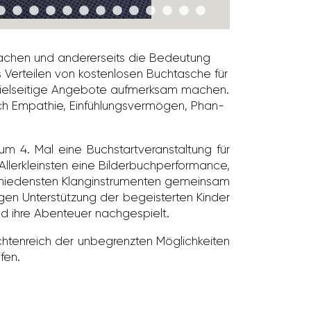
u machen und ande­rer­seits die Bedeu­tung
 Verteilen von kosten­losen Buch­ta­sche für
n viel­sei­tige Ange­bote aufmerksam machen.
ch Empa­thie, Einfüh­lungs­ver­mögen, Phan­
m 4. Mal eine Buch­start­ver­an­stal­tung für
ller­kleinsten eine Bilder­buch­per­for­mance,
chie­densten Klang­in­stru­menten gemeinsam
igen Unter­stüt­zung der begeis­terten Kinder
 ihre Aben­teuer nach­ge­spielt.
ch­ten­reich der unbe­grenzten Möglich­keiten
fen.