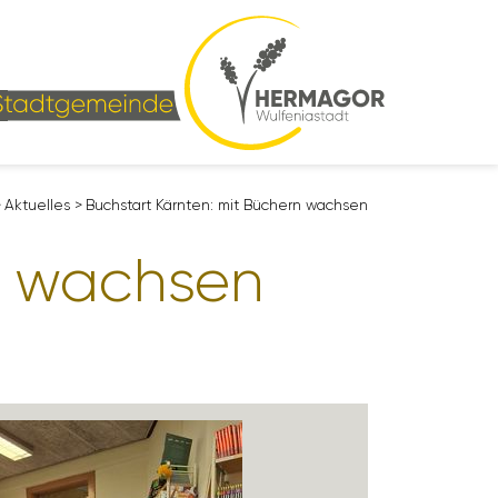
>
Aktu­elles
>
Buch­start Kärnten: mit Büchern wachsen
rn wachsen