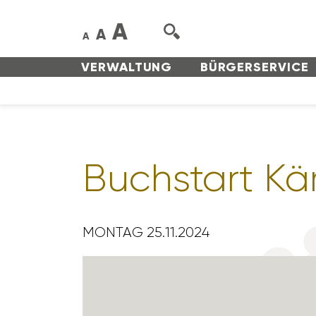
A
A
A
VERWAL­TUNG
BÜRGER­SERVICE
Buch­start K
MONTAG 25.11.2024