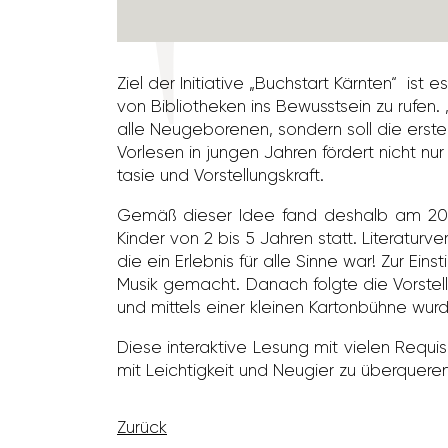
Ziel der Initia­tive „Buch­start Kärnten“ is
von Biblio­theken ins Bewusst­sein zu rufen.
alle Neuge­bo­renen, sondern soll die erste
Vorlesen in jungen Jahren fördert nicht nur
tasie und Vorstel­lungs­kraft.
Gemäß dieser Idee fand deshalb am 20.
Kinder von 2 bis 5 Jahren statt. Lite­ra­tur­ver­
die ein Erlebnis für alle Sinne war! Zur E
Musik gemacht. Danach folgte die Vorstel­
und mittels einer kleinen Karton­bühne wur
Diese inter­ak­tive Lesung mit vielen Requi­
mit Leich­tig­keit und Neugier zu über­que
Zurück