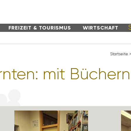
FREI­ZEIT & TOURISMUS
WIRT­SCHAFT
Start­seite
ärnten: mit Büche