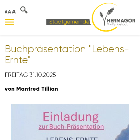
A
A
A
Buch­prä­sen­ta­tion "Lebens-
Ernte"
FREITAG 31.10.2025
von Manfred Tillian