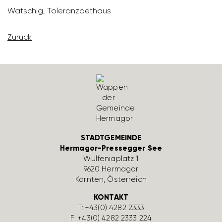
Watschig, Tole­ranz­bet­haus
Zurück
STADTGEMEINDE
Hermagor-Pressegger See
Wulfe­nia­platz 1
9620 Hermagor
Kärnten, Öster­reich
KONTAKT
T:
+43(0) 4282 2333
F: +43(0) 4282 2333 224