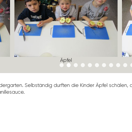
Äpfel
nder­garten. Selb­ständig durften die Kinder Äpfel schälen
il­le­sauce.