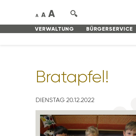
A
A
A
VERWAL­TUNG
BÜRGER­SERVICE
Brat­apfel!
DIENSTAG 20.12.2022