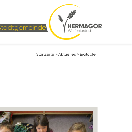
Start­seite
>
Aktu­elles
>
Brat­apfel!