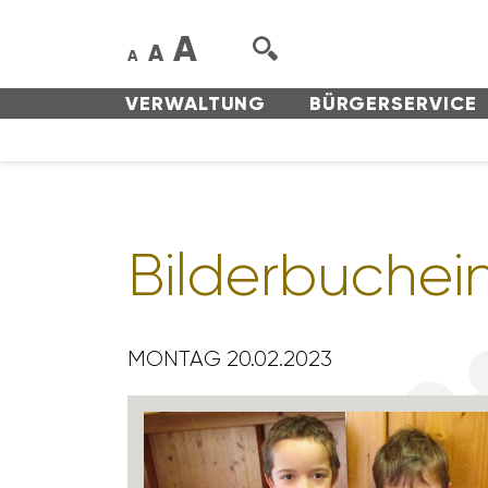
A
A
A
VERWAL­TUNG
BÜRGER­SERVICE
Bilder­buch­ein
MONTAG 20.02.2023