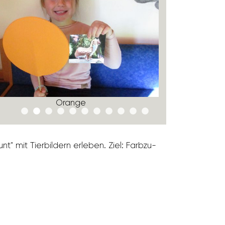
Orange
 mit Tier­bil­dern erleben. Ziel: Farb­zu­