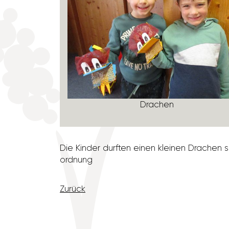
lder
Drachen
Die Kinder durften einen kleinen Drachen sel
ord­nung
Zurück