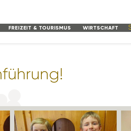
FREI­ZEIT & TOURISMUS
WIRT­SCHAFT
­füh­rung!