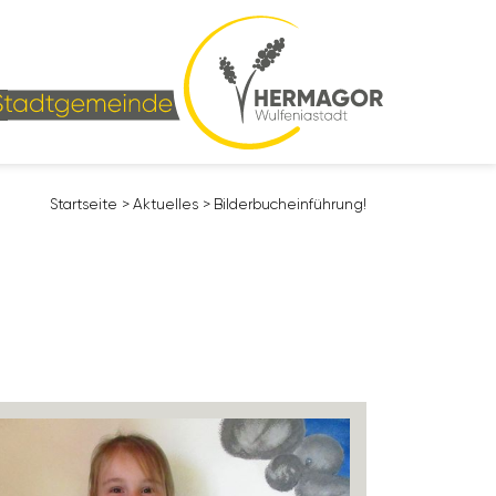
Start­seite
>
Aktu­elles
>
Bilder­buch­ein­füh­rung!