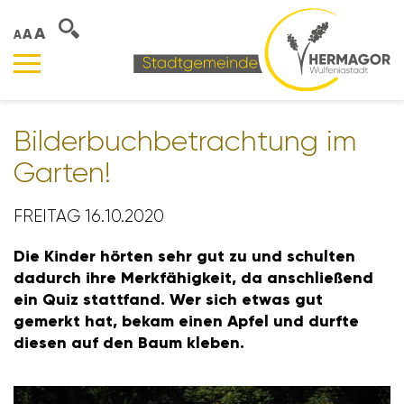
A
A
A
Bilder­buch­be­trach­tung im
Garten!
FREITAG 16.10.2020
Die Kinder hörten sehr gut zu und schulten
dadurch ihre Merk­fä­hig­keit, da anschlie­ßend
ein Quiz statt­fand. Wer sich etwas gut
gemerkt hat, bekam einen Apfel und durfte
diesen auf den Baum kleben.