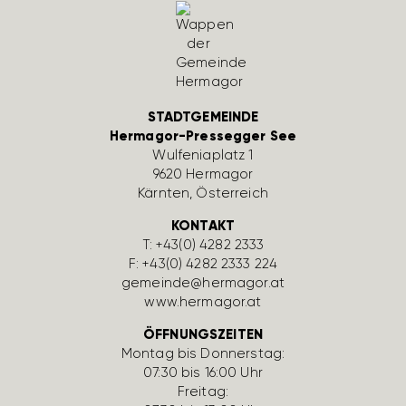
STADTGEMEINDE
Hermagor-Pressegger See
Wulfe­nia­platz 1
9620 Hermagor
Kärnten, Öster­reich
KONTAKT
T:
+43(0) 4282 2333
F: +43(0) 4282 2333 224
gemeinde@hermagor.at
www.hermagor.at
ÖFFNUNGSZEITEN
Montag bis Donnerstag:
07:30 bis 16:00 Uhr
Freitag: