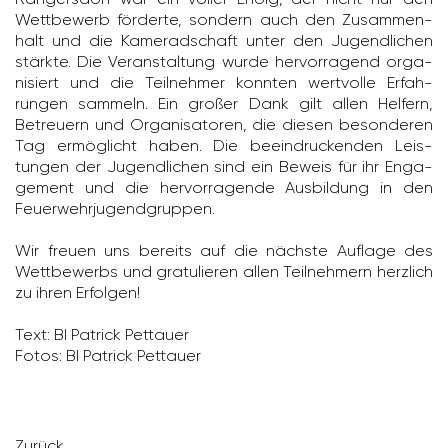
Wett­be­werb förderte, sondern auch den Zusam­men­
halt und die Kame­rad­schaft unter den Jugend­li­chen
stärkte. Die Veran­stal­tung wurde hervor­ra­gend orga­
ni­siert und die Teil­nehmer konnten wert­volle Erfah­
rungen sammeln. Ein großer Dank gilt allen Helfern,
Betreuern und Orga­ni­sa­toren, die diesen beson­deren
Tag ermög­licht haben. Die beein­dru­ckenden Leis­
tungen der Jugend­li­chen sind ein Beweis für ihr Enga­
ge­ment und die hervor­ra­gende Ausbil­dung in den
Feuer­wehr­ju­gend­gruppen.
Wir freuen uns bereits auf die nächste Auflage des
Wett­be­werbs und gratu­lieren allen Teil­neh­mern herz­lich
zu ihren Erfolgen!
Text: BI Patrick Pett­auer
Fotos: BI Patrick Pett­auer
Zurück