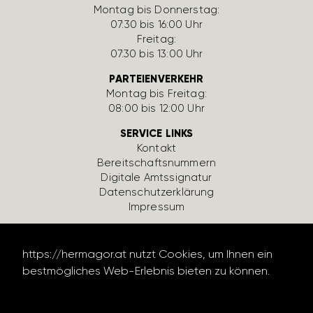
Montag bis Donnerstag:
07:30 bis 16:00 Uhr
Freitag:
07:30 bis 13:00 Uhr
PARTEIENVERKEHR
Montag bis Freitag:
08:00 bis 12:00 Uhr
SERVICE LINKS
Kontakt
Bereit­schafts­num­mern
Digi­tale Amts­si­gnatur
Daten­schutz­er­klä­rung
Impressum
https://hermagor.at nutzt Cookies, um Ihnen ein
bestmögliches Web-Erlebnis bieten zu können.
Datenschutzerklärung lesen
design by werbe­lechner.at