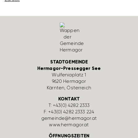
STADTGEMEINDE
Hermagor-Pressegger See
Wulfe­nia­platz 1
9620 Hermagor
Kärnten, Öster­reich
KONTAKT
T:
+43(0) 4282 2333
F: +43(0) 4282 2333 224
gemeinde@hermagor.at
www.hermagor.at
ÖFFNUNGSZEITEN