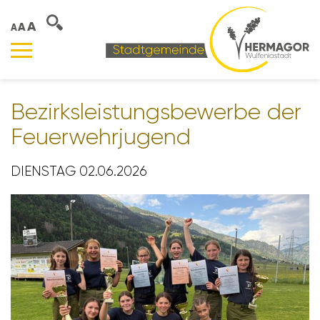
A
A
A
Bezirks­leis­tungs­be­werbe der
Feuer­wehr­ju­gend
DIENSTAG 02.06.2026