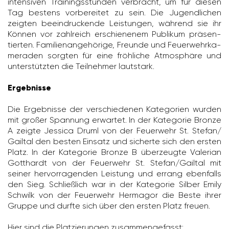
inten­siven Trai­nings­stunden verbracht, um für diesen
Tag bestens vorbe­reitet zu sein. Die Jugend­li­chen
zeigten beein­dru­ckende Leis­tungen, während sie ihr
Können vor zahl­reich erschie­nenem Publikum präsen­
tierten. Fami­li­en­an­ge­hö­rige, Freunde und Feuer­wehr­ka­
me­raden sorgten für eine fröh­liche Atmo­sphäre und
unter­stützten die Teil­nehmer laut­stark.
Ergebnisse
Die Ergeb­nisse der verschie­denen Kate­go­rien wurden
mit großer Span­nung erwartet. In der Kate­gorie Bronze
A zeigte Jessica Druml von der Feuer­wehr St. Stefan/​
Gailtal den besten Einsatz und sicherte sich den ersten
Platz. In der Kate­gorie Bronze B über­zeugte Vale­rian
Gott­hardt von der Feuer­wehr St. Stefan/​Gailtal mit
seiner hervor­ra­genden Leis­tung und errang eben­falls
den Sieg. Schließ­lich war in der Kate­gorie Silber Emily
Schwilk von der Feuer­wehr Hermagor die Beste ihrer
Gruppe und durfte sich über den ersten Platz freuen.
Hier sind die Plat­zie­rungen zusam­men­ge­fasst: