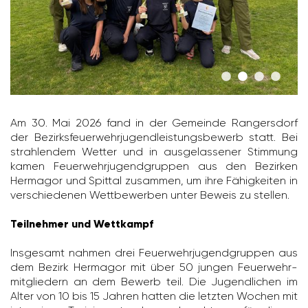
Am 30. Mai 2026 fand in der Gemeinde Rangers­dorf
der Bezirks­feu­er­wehr­ju­gend­leis­tungs­be­werb statt. Bei
strah­lendem Wetter und in ausge­las­sener Stim­mung
kamen Feuer­wehr­ju­gend­gruppen aus den Bezirken
Hermagor und Spittal zusammen, um ihre Fähig­keiten in
verschie­denen Wett­be­werben unter Beweis zu stellen.
Teilnehmer und Wettkampf
Insge­samt nahmen drei Feuer­wehr­ju­gend­gruppen aus
dem Bezirk Hermagor mit über 50 jungen Feuer­wehr­
mit­glie­dern an dem Bewerb teil. Die Jugend­li­chen im
Alter von 10 bis 15 Jahren hatten die letzten Wochen mit