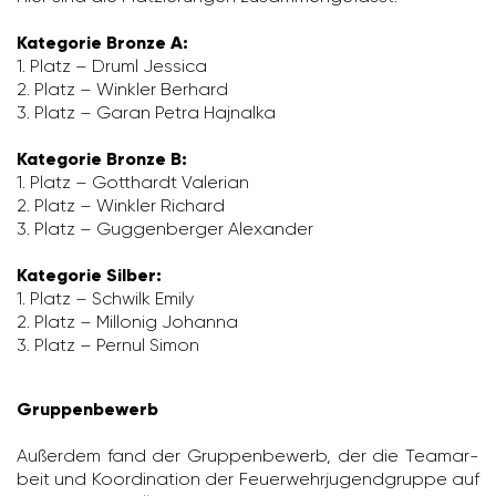
Kategorie Bronze A:
1. Platz – Druml Jessica
2. Platz – Winkler Berhard
3. Platz – Garan Petra Hajnalka
Kategorie Bronze B:
1. Platz – Gott­hardt Vale­rian
2. Platz – Winkler Richard
3. Platz – Guggen­berger Alex­ander
Kategorie Silber:
1. Platz – Schwilk Emily
2. Platz – Millonig Johanna
3. Platz – Pernul Simon
Gruppenbewerb
Außerdem fand der Grup­pen­be­werb, der die Team­ar­
beit und Koor­di­na­tion der Feuer­wehr­ju­gend­gruppe auf