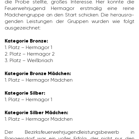
die Probe stellte, großes Inter­esse. Hier konnte die
Feuer­wehr­ju­gend Hermagor erst­malig eine reine
Mädchen­gruppe an den Start schi­cken. Die heraus­ra­
genden Leis­tungen der Gruppen wurden wie folgt
ausge­zeichnet:
Kategorie Bronze:
1. Platz – Hermagor 1
2. Platz – Hermagor 2
3. Platz – Weiß­briach
Kategorie Bronze Mädchen:
1. Platz – Hermagor Mädchen
Kategorie Silber:
1. Platz – Hermagor 1
Kategorie Silber Mädchen:
1. Platz – Hermagor Mädchen
Der Bezirks­feu­er­wehr­ju­gend­leis­tungs­be­werb in
Rangers­dorf war ein voller Erfolg, der nicht nur den